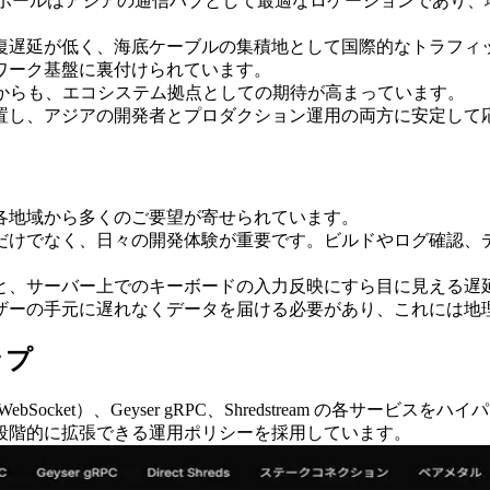
シンガポールはアジアの通信ハブとして最適なロケーションであ
復遅延が低く、海底ケーブルの集積地として国際的なトラフィ
ワーク基盤に裏付けられています。
となったことからも、エコシステム拠点としての期待が高まっています。
置し、アジアの開発者とプロダクション運用の両方に安定して
各地域から多くのご要望が寄せられています。
だけでなく、日々の開発体験が重要です。ビルドやログ確認、
と、サーバー上でのキーボードの入力反映にすら目に見える遅
ザーの手元に遅れなくデータを届ける必要があり、これには地
ップ
 と WebSocket）、Geyser gRPC、Shredstream 
段階的に拡張できる運用ポリシーを採用しています。