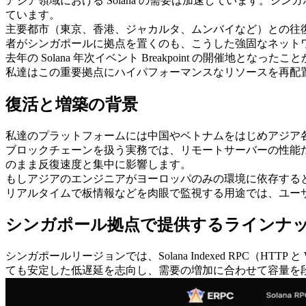
アジア領域における Solana の需要は加速しています。
ています。
主要都市（東京、香港、ジャカルタ、ムンバイなど）との往
者がシンガポールに拠点を置くのも、こうした強固なネット
去年の Solana 年次イベント Breakpoint の開催地
私達はこの重要拠点にハイパフォーマンスなリソースを再配
復活と増築の背景
私達のプラットフォームには中国やベトナムをはじめアジア
ブロックチェーンを扱う実務では、リモートサーバーの性能
のまま反復速度と集中に影響します。
もしアジアのエンジニアがヨーロッパのみの環境に依存する
リアルタイムで板情報などを肉眼で監視する用途では、ユー
シンガポール拠点で提供するラインナ
シンガポールリージョンでは、Solana Indexed RPC（HTTP
ても安定した低遅延を志向し、需要の増加に合わせて容量を