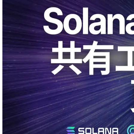
ELSOUL LABO B.V.（本社：オランダ・アムステルダム、代
表取締役CEO：川崎文武）とValidators DAOは、Solana
Geyser gRPCの共有エンドポイントについて、フランクフル
トおよびアムステルダムに最高性能のノードを追加しまし
た。
需要が最も集中する二大都市に処理余力を厚く配し、ピーク
タイムでも安定した低レイテンシと高スループットを維持し
やすい構成へと強化しています。価格、仕様、レート制限、
認証方式に変更はありません。
いつも多大なるご支援をいただき、誠にありがとうございま
す。
背景と狙い
Solana ネットワークデータ:
Validators Solutions
現在、Solanaのバリデータはフランクフルトとアムステルダ