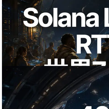
2026.08.05
ERPC、Solana Leader Slot APIを世界7
リージョンのping計測に拡張—
Validators Information APIも公開
この記事を読む