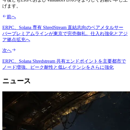
げます。
前へ
ERPC、Solana 専有 ShredStream 直結志向のベアメタルサー
バープレミアムラインが東京で完売御礼。仕入れ強化とアジ
ア拠点拡充へ
次へ
ERPC、Solana Shredstream 共有エンドポイントを主要都市で
ノード増強。ピーク耐性と低レイテンシをさらに強化
ニュース