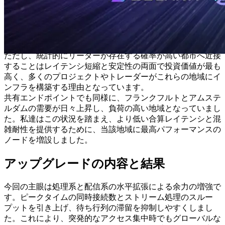
ムに突出して集積しており、この二つの都市が明確なトップ
となっています。
Solanaはリーダーバリデータがスケジュールで瞬時に交代
し、地理的にもグローバルに移り変わるため、すべての受信
や送信を一箇所から最適化することは構造的に不可能です。
ただし、統計的にリーダーが存在する確率が高い都市へ近接
することはレイテンシ短縮と安定性の両面で投資価値が最も
高く、多くのプロジェクトやトレーダーがこれらの地域にイ
ンフラを構築する理由となっています。
共有エンドポイントでも同様に、フランクフルトとアムステ
ルダムの需要が日々上昇し、負荷の高い地域となっていまし
た。私達はこの状況を踏まえ、より低い合算レイテンシと混
雑耐性を提供するために、当該地域に最高パフォーマンスの
ノードを増設しました。
アップグレードの内容と結果
今回の主眼は処理系と配信系の水平拡張による余力の増強で
す。ピークタイムの同時接続数とストリーム処理のスルー
プットを引き上げ、待ち行列の滞留を抑制しやすくしまし
た。これにより、突発的なアクセス集中時でもグローバルな