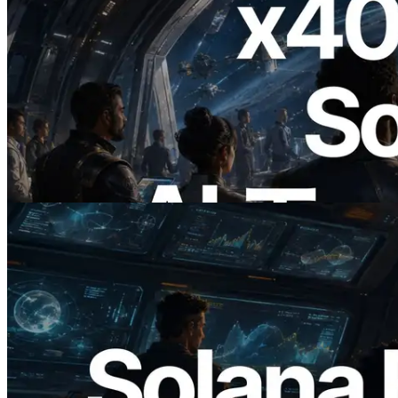
2026.07.04
ERPC、x402 決済対応の Solana RPC を
公開 — AI エージェントが必要な API
にその場で支払う時代の幕開け
この記事を読む