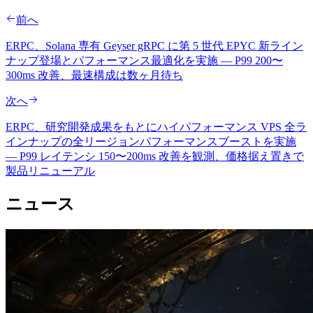
前へ
ERPC、Solana 専有 Geyser gRPC に第 5 世代 EPYC 新ライン
ナップ登場とパフォーマンス最適化を実施 — P99 200〜
300ms 改善、最速構成は数ヶ月待ち
次へ
ERPC、研究開発成果をもとにハイパフォーマンス VPS 全ラ
インナップの全リージョンパフォーマンスブーストを実施
— P99 レイテンシ 150〜200ms 改善を観測、価格据え置きで
製品リニューアル
ニュース