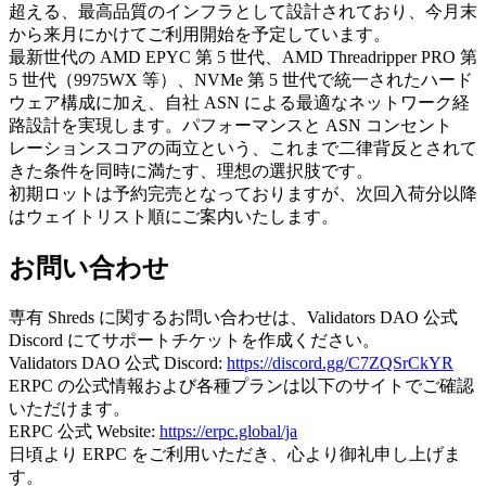
超える、最高品質のインフラとして設計されており、今月末
から来月にかけてご利用開始を予定しています。
最新世代の AMD EPYC 第 5 世代、AMD Threadripper PRO 第
5 世代（9975WX 等）、NVMe 第 5 世代で統一されたハード
ウェア構成に加え、自社 ASN による最適なネットワーク経
路設計を実現します。パフォーマンスと ASN コンセント
レーションスコアの両立という、これまで二律背反とされて
きた条件を同時に満たす、理想の選択肢です。
初期ロットは予約完売となっておりますが、次回入荷分以降
はウェイトリスト順にご案内いたします。
お問い合わせ
専有 Shreds に関するお問い合わせは、Validators DAO 公式
Discord にてサポートチケットを作成ください。
Validators DAO 公式 Discord:
https://discord.gg/C7ZQSrCkYR
ERPC の公式情報および各種プランは以下のサイトでご確認
いただけます。
ERPC 公式 Website:
https://erpc.global/ja
日頃より ERPC をご利用いただき、心より御礼申し上げま
す。