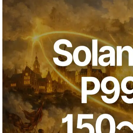
ELSOUL LABO B.V.（本社：オランダ・アムステルダム、代
表取締役 CEO：川崎文武）および Validators DAO が運営す
る ERPC は、Solana 専有 Shreds 全プランにおいて、研究開
発成果にもとづくパフォーマンスブーストを全リージョンに
適用したことをお知らせいたします。
本アップデートにより、P99 レイテンシで 150〜200ms の改
善が観測されています。価格は据え置きのまま、製品リ
ニューアルとしてお届けいたします。
パフォーマンスブーストの概要
省電力・パフォーマンスセーブ機能の徹底排除