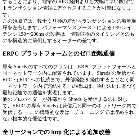
することにより、通常の RPC 経由よりも大幅に早い段階で
トランザクション情報にアクセスすることが可能になりま
す。
この領域では、数十ミリ秒の差がトランザクションの着地順
序を左右します。パフォーマンスブーストによる P99 レイ
テンシ 150〜200ms の改善は、情報取得のタイミングそのも
のを構造的に前倒しするオーダーの差です。
ERPC プラットフォームとのゼロ距離通信
専有 Shreds のすべてのプランは、ERPC プラットフォームと
同一ネットワーク内に配置されています。Shreds の受信から
RPC・gRPC への接続まで、外部経路を経由することなく同
一ネットワーク内で完結するこの構成は、物理法則に基づく
最短距離での通信を実現します。
他のプロバイダーが外部から Shreds を受信するのに対し
て、ERPC の専有 Shreds は発信元と同一のネットワーク内で
受信する — この構造的な差は、チューニングでは埋められ
ない根本的な優位性です。
全リージョンでの http 化による追加改善