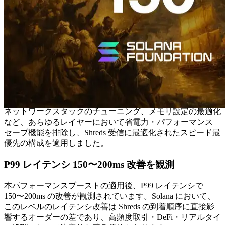
今回のパフォーマンスブーストは、省電力およびパフォーマ
ンスセーブに関わるすべての機能を徹底的に排除するという
設計思想にもとづいています。
サーバーの世界では、安定性・電力効率・汎用性を優先する
保守的な設計が一般的です。しかし、Shredstream の受信と
配信という 1ms を競う高頻度処理においては、これらの保
守的な設定がそのままパフォーマンスの天井となります。
ERPC の専有 Shreds では、CPU C-state の無効化、CPU ガバ
ナーの performance 固定、カーネルパラメータの最適化、
ネットワークスタックのチューニング、メモリ設定の最適化
など、あらゆるレイヤーにおいて省電力・パフォーマンス
セーブ機能を排除し、Shreds 受信に最適化されたスピード最
優先の構成を適用しました。
P99 レイテンシ 150〜200ms 改善を観測
本パフォーマンスブーストの適用後、P99 レイテンシで
150〜200ms の改善が観測されています。Solana において、
このレベルのレイテンシ改善は Shreds の到着順序に直接影
響するオーダーの差であり、高頻度取引・DeFi・リアルタイ