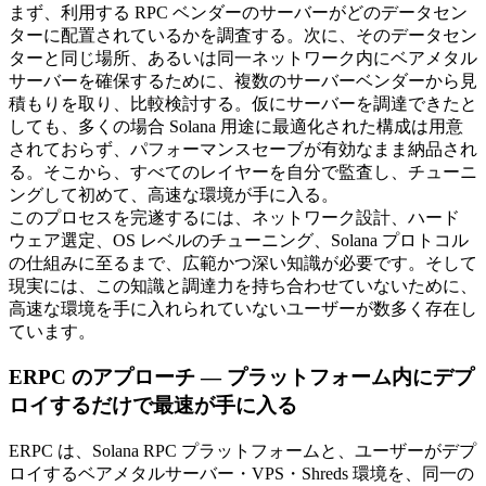
まず、利用する RPC ベンダーのサーバーがどのデータセン
ターに配置されているかを調査する。次に、そのデータセン
ターと同じ場所、あるいは同一ネットワーク内にベアメタル
サーバーを確保するために、複数のサーバーベンダーから見
積もりを取り、比較検討する。仮にサーバーを調達できたと
しても、多くの場合 Solana 用途に最適化された構成は用意
されておらず、パフォーマンスセーブが有効なまま納品され
る。そこから、すべてのレイヤーを自分で監査し、チューニ
ングして初めて、高速な環境が手に入る。
このプロセスを完遂するには、ネットワーク設計、ハード
ウェア選定、OS レベルのチューニング、Solana プロトコル
の仕組みに至るまで、広範かつ深い知識が必要です。そして
現実には、この知識と調達力を持ち合わせていないために、
高速な環境を手に入れられていないユーザーが数多く存在し
ています。
ERPC のアプローチ — プラットフォーム内にデプ
ロイするだけで最速が手に入る
ERPC は、Solana RPC プラットフォームと、ユーザーがデプ
ロイするベアメタルサーバー・VPS・Shreds 環境を、同一の