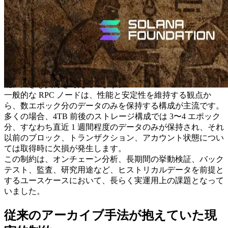
Solana RPC におけるヒストリカルデー
タ取得の構造的課題
Solana では、現在 1 エポックあたり 1〜2 日で約 500GB 規模
のデータが生成されています。このデータ量は年々増加して
おり、RPC ノードに求められるストレージ容量および I/O 性
能に大きな負荷を与えています。
一般的な RPC ノードは、性能と安定性を維持する観点か
ら、数エポック分のデータのみを保持する構成が主流です。
多くの場合、4TB 前後のストレージ構成では 3〜4 エポック
分、すなわち直近 1 週間程度のデータのみが保持され、それ
以前のブロック、トランザクション、アカウント状態につい
ては取得時に欠損が発生します。
この制約は、オンチェーン分析、長期間の挙動検証、バック
テスト、監査、研究用途など、ヒストリカルデータを前提と
するユースケースにおいて、長らく実運用上の課題となって
いました。
従来のアーカイブ手法が抱えていた現