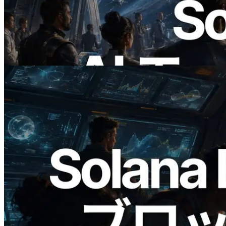
ERPC、x402 決済対応の Solana RPC を
公開 — AI エージェントが必要な API
にその場で支払う時代の幕開け
この記事を読む
2026.05.24
Validators Solutions、Solana ブロックア
ナライザーを公開 — slot 単位のブロッ