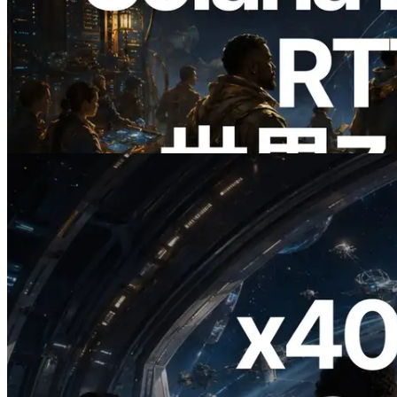
2026.08.05
ERPC、Solana Leader Slot APIを世界7
リージョンのping計測に拡張—
Validators Information APIも公開
この記事を読む
2026.07.04