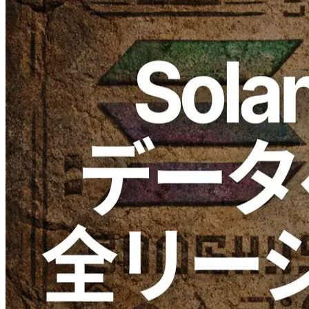
ELSOUL LABO B.V.（本社：オランダ・アムステルダム、代
表取締役 CEO：川崎文武）と Validators DAO が運営する
ERPC は、Solana RPC において、ヒストリカルデータ（過去
履歴データ）へのアクセスを正式に提供開始したことをお知
らせいたします。
本アップグレードにより、ERPC が提供するすべての Solana
RPC エンドポイントは、全リージョンにおいて、過去に遡
る Solana の履歴データへ欠損なくアクセスできる構成とな
りました。本機能は、ERPC の既存 RPC プランをご利用中
のご利用者の皆様に対して、追加契約や特別な設定を必要と
せず提供されます。
本対応は、Solana のアーカイブおよびヒストリカルデータ配
信を目的として設計されたオープンソース技術 Old Faithful
を、ERPC の RPC 基盤に統合することで実現しています。