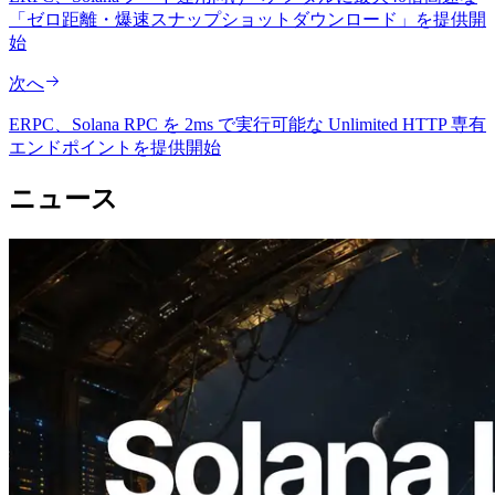
「ゼロ距離・爆速スナップショットダウンロード」を提供開
始
次へ
ERPC、Solana RPC を 2ms で実行可能な Unlimited HTTP 専有
エンドポイントを提供開始
ニュース