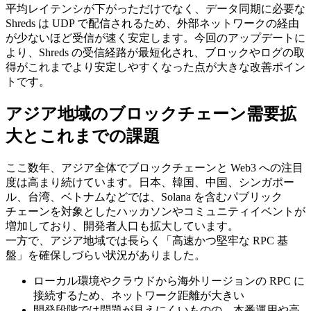
平均レイテンシが下がっただけでなく、データ同期に必要な
Shreds は UDP で配信されるため、外部ネットワークの経由
が少ないほど受信が速く安定します。今回のアップデートに
より、Shreds の受信経路が最短化され、ブロックやログの取
得がこれまでより安定しやすくなった点が大きな改善ポイン
トです。
アジア地域のブロックチェーン需要拡
大とこれまでの課題
ここ数年、アジア全体でブロックチェーンと Web3 への注目
度は高まり続けています。日本、韓国、中国、シンガポー
ル、台湾、ベトナムなどでは、Solana を含むパブリック
チェーンを対象としたハッカソンやコミュニティイベントが
増加しており、開発者人口も拡大しています。
一方で、アジア地域では長らく「高速かつ堅牢な RPC 基
盤」を確保しづらい状況がありました。
ローカル環境やクラウドから海外リージョンの RPC に
接続するため、ネットワーク距離が大きい
開発段階では問題が見えにくいものの、本番運用や高