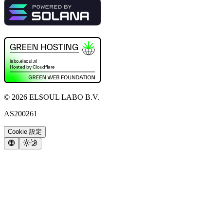
©
2026
ELSOUL LABO B.V.
AS200261
Cookie 設定