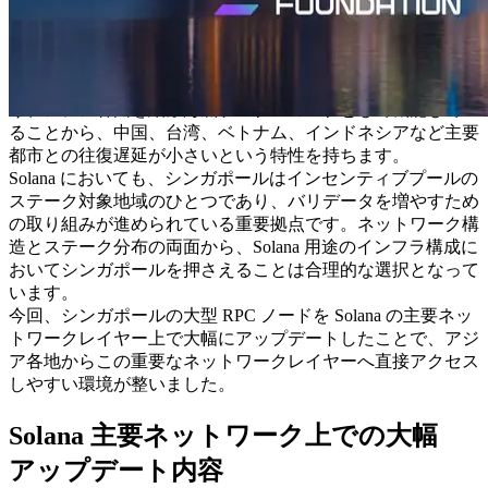
シンガポールはアジアにおける主要な国際金融センターであ
り、多国籍企業やトレーディング関連のビジネスが集積して
います。加えて、大規模データセンターが集中する拠点であ
り、アジア各国を結ぶ海底ケーブルのハブとして機能してい
ることから、中国、台湾、ベトナム、インドネシアなど主要
都市との往復遅延が小さいという特性を持ちます。
Solana においても、シンガポールはインセンティブプールの
ステーク対象地域のひとつであり、バリデータを増やすため
の取り組みが進められている重要拠点です。ネットワーク構
造とステーク分布の両面から、Solana 用途のインフラ構成に
おいてシンガポールを押さえることは合理的な選択となって
います。
今回、シンガポールの大型 RPC ノードを Solana の主要ネッ
トワークレイヤー上で大幅にアップデートしたことで、アジ
ア各地からこの重要なネットワークレイヤーへ直接アクセス
しやすい環境が整いました。
Solana 主要ネットワーク上での大幅
アップデート内容