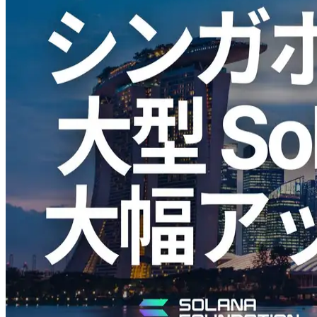
ELSOUL LABO B.V.（本社：オランダ・アムステルダム、代
表取締役CEO：川崎文武）と Validators DAO が運営する
ERPC は、シンガポール（SGP）リージョンにおいて大型
Solana RPC ノード(HTTP/WebSocket)について、Solana の主要
ネットワークデータセンターにて大幅なアップデートを実施
し、再稼働を開始したことをお知らせします。
これにより、Solana の主要ネットワークレイヤーに対する往
復 ping は、従来の 1ms 超から 0 コンマ台（0.x ms）へと短縮
されました。シンガポール、ベトナム、香港、台湾、中国を
はじめとするアジア地域からのアクセスにおいて、パフォー
マンスの明確な改善が確認されています。
近年アジア地域からの Solana 利用は拡大を続けており、本
アップデートはその需要と高速化ニーズに対応するための取
り組みです。
シンガポールが Solana 用途で重要な理
由