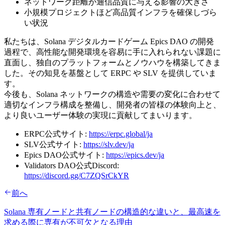
ネットワーク距離が通信品質に与える影響の大きさ
小規模プロジェクトほど高品質インフラを確保しづら
い状況
私たちは、Solana デジタルカードゲーム Epics DAO の開発
過程で、高性能な開発環境を容易に手に入れられない課題に
直面し、独自のプラットフォームとノウハウを構築してきま
した。その知見を基盤として ERPC や SLV を提供していま
す。
今後も、Solana ネットワークの構造や需要の変化に合わせて
適切なインフラ構成を整備し、開発者の皆様の体験向上と、
より良いユーザー体験の実現に貢献してまいります。
ERPC公式サイト:
https://erpc.global/ja
SLV公式サイト:
https://slv.dev/ja
Epics DAO公式サイト:
https://epics.dev/ja
Validators DAO公式Discord:
https://discord.gg/C7ZQSrCkYR
前へ
Solana 専有ノードと共有ノードの構造的な違いと、最高速を
求める際に専有が不可欠となる理由