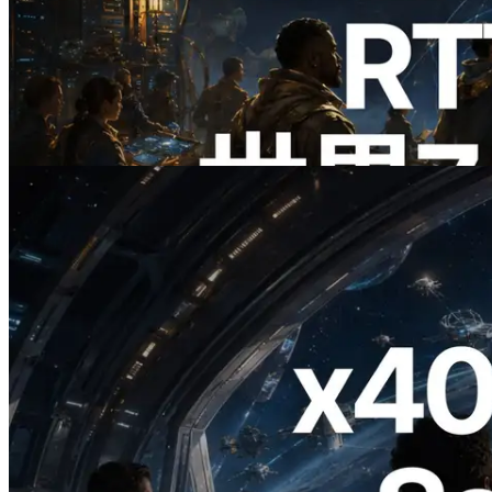
ERPC、Solana Leader Slot APIを世界7
リージョンのping計測に拡張—
Validators Information APIも公開
この記事を読む
2026.07.04
ERPC、x402 決済対応の Solana RPC を