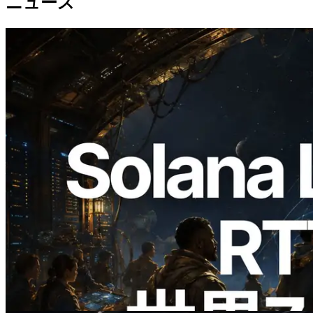
ニュース
2026.08.05
ERPC、Solana Leader Slot APIを世界7
リージョンのping計測に拡張—
Validators Information APIも公開
この記事を読む