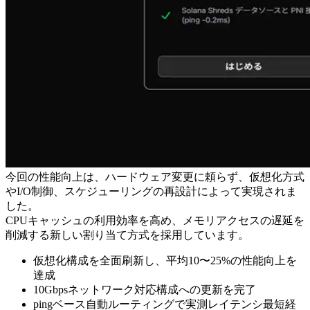
今回の性能向上は、ハードウェア変更に頼らず、仮想化方式
やI/O制御、スケジューリングの再設計によって実現されま
した。
CPUキャッシュの利用効率を高め、メモリアクセスの遅延を
削減する新しい割り当て方式を採用しています。
仮想化構成を全面刷新し、平均10〜25%の性能向上を
達成
10Gbpsネットワーク対応構成への更新を完了
pingベース自動ルーティングで実測レイテンシ最短経