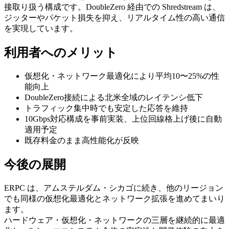
接取り扱う構成です。DoubleZero 経由での Shredstream は、
ジッターやパケット損失を抑え、リアルタイム性の高い通信
を実現しています。
利用者へのメリット
仮想化・ネットワーク最適化により平均10〜25%の性
能向上
DoubleZero接続による北米全域のレイテンシ低下
トラフィック集中時でも安定した応答を維持
10Gbps対応構成を事前実装、上位回線格上げ後に自動
適用予定
既存料金のまま高性能化が反映
今後の展開
ERPC は、アムステルダム・シカゴに続き、他のリージョン
でも同様の仮想化最適化とネットワーク拡張を進めてまいり
ます。
ハードウェア・仮想化・ネットワークの三層を継続的に最適