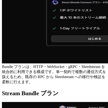
Bundle プランは、HTTP・WebSocket・gRPC・Shredstream を
統合的に利用できる構成です。単一契約で複数の通信方式を
扱えるため、既存の RPC から Shredstream への移行や検証を
柔軟に行えます。
Stream Bundle プラン