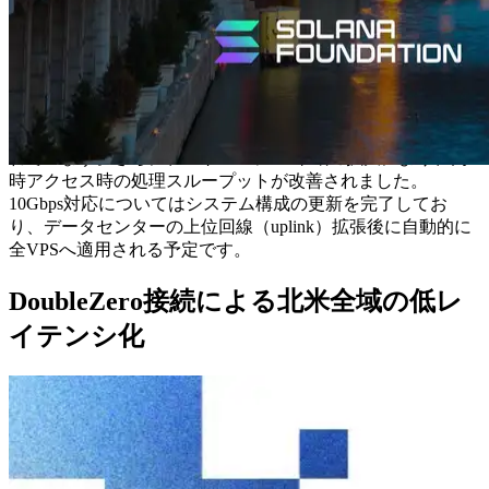
活かし、北米全域の RPC・gRPC・Shredstream 通信を効率的
に中継・分散する中核リージョンとして機能しています。
今回のアップデートでは、リソース配置と処理経路の最適化
を実施し、トラフィック集中時の応答安定性と処理効率を向
上させました。内部のデータパスを見直すことでキャッシュ
とメモリの再利用性が高まり、アクセス効率の向上が確認さ
れています。さらに、ストレージI/O帯域の拡大により、同
時アクセス時の処理スループットが改善されました。
10Gbps対応についてはシステム構成の更新を完了してお
り、データセンターの上位回線（uplink）拡張後に自動的に
全VPSへ適用される予定です。
DoubleZero接続による北米全域の低レ
イテンシ化