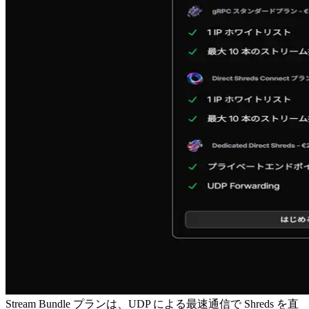
Stream Bundle プランは、UDP による最速通信で Shreds を直