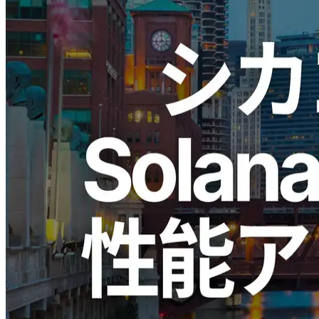
ELSOUL LABO B.V.（本社：オランダ・アムステルダム、代
表取締役CEO：川崎文武）と Validators DAO が運営する
ERPC は、シカゴリージョンにおける Solana 向け VPS 製品
群の性能アップデートを完了したことを発表しました。
今回の施策では、CPU・メモリ・ストレージの各層を最適化
し、キャッシュ効率、メモリアクセス、ストレージI/O帯域
を総合的に改善しました。これにより、キャッシュを多く活
用するSolana系ワークロードで特に効果を発揮し、平均10〜
25%の性能向上が確認されています。
北米中枢シカゴの戦略的位置とアップ
デートの意義
シカゴは米国中西部に位置し、東海岸・西海岸の双方に均等
な距離でアクセスできる通信ハブです。ERPC はこの特性を