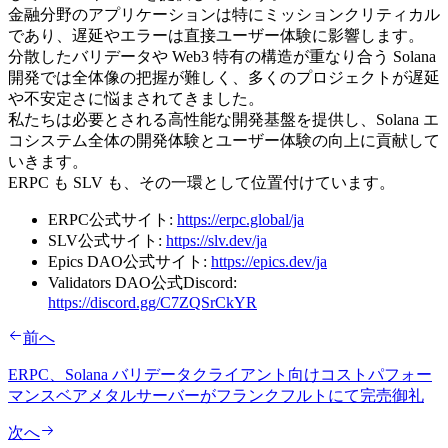
金融分野のアプリケーションは特にミッションクリティカル
であり、遅延やエラーは直接ユーザー体験に影響します。
分散したバリデータや Web3 特有の構造が重なり合う Solana
開発では全体像の把握が難しく、多くのプロジェクトが遅延
や不安定さに悩まされてきました。
私たちは必要とされる高性能な開発基盤を提供し、Solana エ
コシステム全体の開発体験とユーザー体験の向上に貢献して
いきます。
ERPC も SLV も、その一環として位置付けています。
ERPC公式サイト:
https://erpc.global/ja
SLV公式サイト:
https://slv.dev/ja
Epics DAO公式サイト:
https://epics.dev/ja
Validators DAO公式Discord:
https://discord.gg/C7ZQSrCkYR
前へ
ERPC、Solana バリデータクライアント向けコストパフォー
マンスベアメタルサーバーがフランクフルトにて完売御礼
次へ