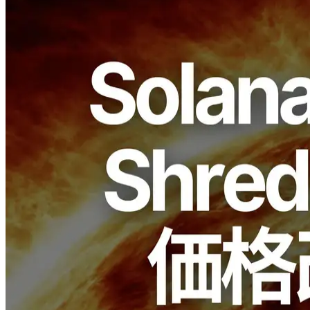
ELSOUL LABO B.V.（本社：オランダ・アムステルダム、代
表取締役CEO：川崎文武）と Validators DAO が運営する
ERPC は、Solana 向け専有 gRPC ノードおよび Shredstream
最上位構成「EPYC プラン」の価格を €980/月 に改定しまし
た。
ELSOUL LABO および Validators DAO による研究開発の成
果により、高効率かつ省電力なアーキテクチャを確立しまし
た。コストを抑えながら同等の性能を維持できる構成を実現
し、最上位プランをより利用しやすくしました。
背景：R&Dによる高効率構成の確立
ERPCでは、独自のハードウェアチューニングおよびソフト
ウェア層の最適化を進め、AMD EPYC環境においてメモリ