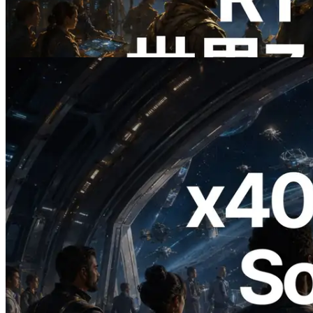
Validators Information APIも公開
この記事を読む
2026.07.04
ERPC、x402 決済対応の Solana RPC を
公開 — AI エージェントが必要な API
にその場で支払う時代の幕開け