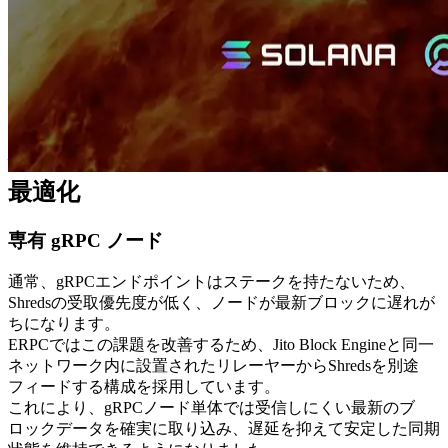
使用量の効率化を実現しました。これにより、同等の性能を
より少ないリソースで達成し、コスト削減に成功していま
す。
この改良により、電力消費や発熱を抑えつつ、トランザク
ション処理やリアルタイムストリームに必要な安定性を維持
した高効率構成を実現しました。
技術的改善点：通信構成とレイテンシ
最適化
専有 gRPC ノード
通常、gRPCエンドポイントはステークを持たないため、
Shredsの受取優先度が低く、ノードが最新ブロックに遅れが
ちになります。
ERPCではこの課題を改善するため、Jito Block Engineと同一
ネットワーク内に設置されたリレーヤーからShredsを別途
フィードする構成を採用しています。
これにより、gRPCノード単体では受信しにくい最新のブ
ロックデータを確実に取り込み、遅延を抑えて安定した同期