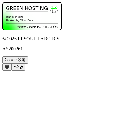
©
2026
ELSOUL LABO B.V.
AS200261
Cookie 設定