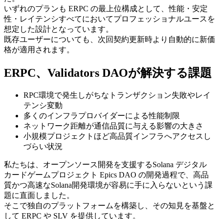
いずれのプランも ERPC の最上位構成として、性能・安定
性・レイテンシすべてにおいてプロフェッショナルユースを
想定した設計となっています。
既存ユーザーについても、次回契約更新時より自動的に新価
格が適用されます。
ERPC、Validators DAOが解決する課題
RPC環境で発生しがちなトランザクション失敗やレイ
テンシ変動
多くのインフラプロバイダーによる性能制限
ネットワーク距離が通信品質に与える影響の大きさ
小規模プロジェクトほど高品質インフラへアクセスし
づらい状況
私たちは、オープンソース開発を支援するSolana デジタル
カードゲームプロジェクト Epics DAO の開発過程で、高品
質かつ高速なSolana開発環境が容易に手に入らないという課
題に直面しました。
そこで独自のプラットフォームを構築し、その知見を基盤と
して ERPC や SLV を提供しています。