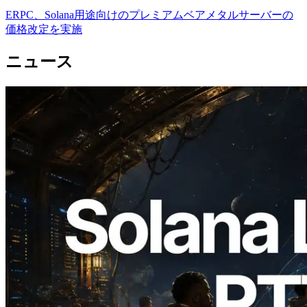
ERPC、Solana用途向けのプレミアムベアメタルサーバーの
価格改定を実施
ニュース
2026.08.05
ERPC、Solana Leader Slot APIを世界7
リージョンのping計測に拡張—