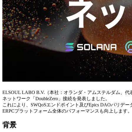
ELSOUL LABO B.V.（本社：オランダ・アムステルダム、代表
ネットワーク「DoubleZero」接続を発表しました。
これにより、SWQoSエンドポイント及びEpics DAOバ
ERPCプラットフォーム全体のパフォーマンスも向上します
背景