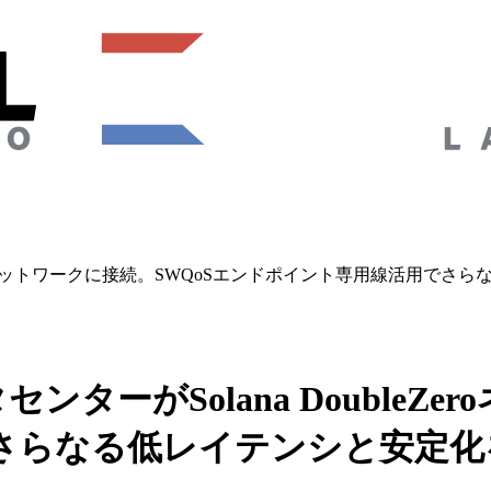
eZeroネットワークに接続。SWQoSエンドポイント専用線活用で
ターがSolana DoubleZe
さらなる低レイテンシと安定化