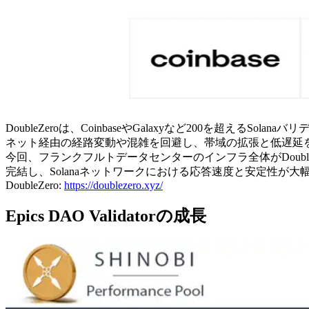
DoubleZeroは、CoinbaseやGalaxyなど200を
ネット経由の経路変動や混雑を回避し、帯域の拡張と低遅延
今回、フランクフルトデータセンターのインフラ全体がDoubleZ
完結し、Solanaネットワークにおける応答速度と安定性が
DoubleZero:
https://doublezero.xyz/
Epics DAO Validatorの成長