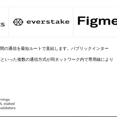
ータやRPC間の通信を最短ルートで直結します。パブリックインター
oS RPCといった複数の通信方式が同ネットワーク内で専用線により