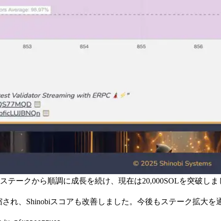
0,000SOLステークから順調に成長を続け、現在は20,000SOLを
され、Shinobiスコアも改善しました。今後もステーク拡大を通じて