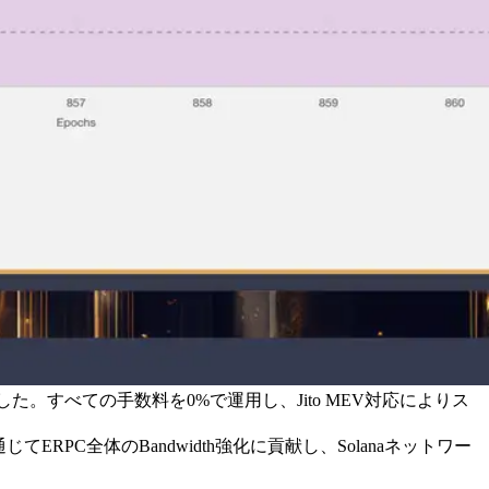
突破しました。すべての手数料を0%で運用し、Jito MEV対応によりス
ERPC全体のBandwidth強化に貢献し、Solanaネットワー