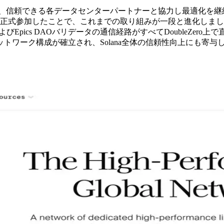
向けて、信頼できる各データセンターパートナーと協力し最適化
ero」に正式参加したことで、これまでの取り組みが一段と進化しま
Epics DAOバリデータの通信経路がすべてDoubleZe
ワーク構成が確立され、Solana全体の信頼性向上にも寄与