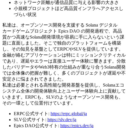
ネットワーク距離が通信品質に与える影響の大きさ
小規模プロジェクトほど高品質インフラへアクセスし
づらい状況
私達は、オープンソース開発を支援する Solana デジタル
カードゲームプロジェクト Epics DAO の開発過程で、高品
質かつ高速なSolana開発環境が容易に手に入らないという課
題に直面しました。そこで独自のプラットフォームを構築
し、その知見を基盤としてERPCやSLVを提供しています。
金融が絡むアプリケーションは特にミッションクリティカル
であり、遅延やエラーは直接ユーザー体験に響きます。分散
したバリデータやWeb3特有の仕組みが重なり合うSolana開発
では全体像の把握が難しく、多くのプロジェクトが遅延や不
安定さに悩まされてきました。
私達は必要とされる高性能な開発基盤を提供し、Solanaエコ
システム全体の開発体験向上とユーザー体験向上に貢献して
いきます。ERPCも、SLVのようなオープンソース開発も、
その一環として位置付けています。
ERPC公式サイト:
https://erpc.global/ja
SLV公式サイト:
https://slv.dev/ja
Epics DAO公式サイト:
https://epics.dev/ja