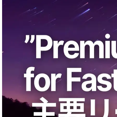
ELSOUL LABO B.V.（本社：オランダ・アムステルダム、代
表取締役CEO：川崎文武）と Validators DAO が運営する
ERPC は、発表済みの新製品「Premium Ryzen VPS」につい
て、本日より販売を開始しました。世界最速クロック
5.7GHz を誇る Ryzen CPU を基盤とし、オーバーコミットを
一切行わない設計により、仮想化環境でベアメタル級の性能
を実現します。
提供開始リージョンはフランクフルト、アムステルダム、
ニューヨーク、シンガポールの4拠点で、すでに Discord 上
から直接ご購入いただける状態となっています。
日頃より多大なるご支援を賜り、心より御礼申し上げます。