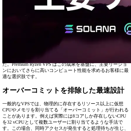
製品概要と位置づけ
Premium Ryzen VPS は、Solana用途に特化して設計されたハ
イパフォーマンスVPSです。世界最速クロック 5.7GHz を活
用し、Shredstream のデータソースと同一ネットワーク内、
同じデータセンターに構築されることで、計算性能と通信性
能の両面で最高レベルを実現します。
すでにフランクフルト限定で展開していた、同じく 5.7GHz
CPU を活用した SUPER EPYC VPS では、従来のEPYC VPS
に比べて
約3倍の高速化（2.6ms → 0.9ms）
を記録しまし
た。Premium Ryzen VPS はこの成果を基盤に、主要リージョ
ンにおいてさらに高いコンピュート性能を求めるお客様に最
適な選択肢です。
オーバーコミットを排除した最速設計
一般的なVPSでは、物理的に存在するリソース以上に仮想
CPUやメモリを割り当てる「オーバーコミット」が行われる
ことがあります。例えば実際には8コアしか存在しないCPU
を32 vCPUとして複数ユーザーに割り当てるような手法で
す。この場合、同時アクセスが発生すると処理待ちが生じ、