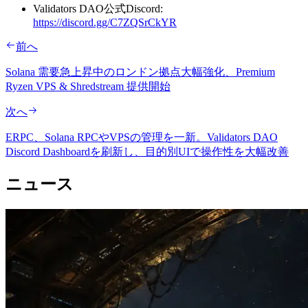
Validators DAO公式Discord:
https://discord.gg/C7ZQSrCkYR
前へ
Solana 需要急上昇中のロンドン拠点大幅強化、Premium
Ryzen VPS & Shredstream 提供開始
次へ
ERPC、Solana RPCやVPSの管理を一新。Validators DAO
Discord Dashboardを刷新し、目的別UIで操作性を大幅改善
ニュース