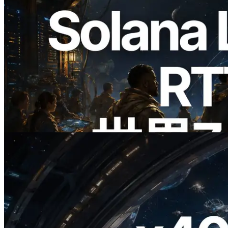
2026.08.05
ERPC、Solana Leader Slot APIを世界7
リージョンのping計測に拡張—
Validators Information APIも公開
この記事を読む