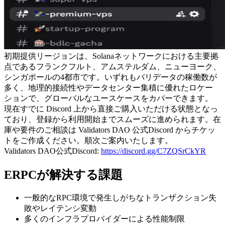
初期提供リージョンは、Solanaネットワークにおける主要拠
点であるフランクフルト、アムステルダム、ニューヨーク、
シンガポールの4都市です。いずれもバリデータの稼働数が
多く、地理的接続性やデータセンター集積に優れたロケー
ションで、グローバルなユースケースをカバーできます。
現在すでに Discord 上から直接ご購入いただける状態となっ
ており、登録から利用開始までスムーズに進められます。在
庫や要件のご相談は Validators DAO 公式Discord からチケッ
トをご作成ください。順次ご案内いたします。
Validators DAO公式Discord:
https://discord.gg/C7ZQSrCkYR
ERPCが解決する課題
一般的なRPC環境で発生しがちなトランザクション失
敗やレイテンシ変動
多くのインフラプロバイダーによる性能制限