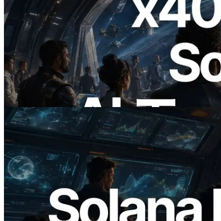
2026.07.04
ERPC、x402 決済対応の Solana RPC を
公開 — AI エージェントが必要な API
にその場で支払う時代の幕開け
この記事を読む