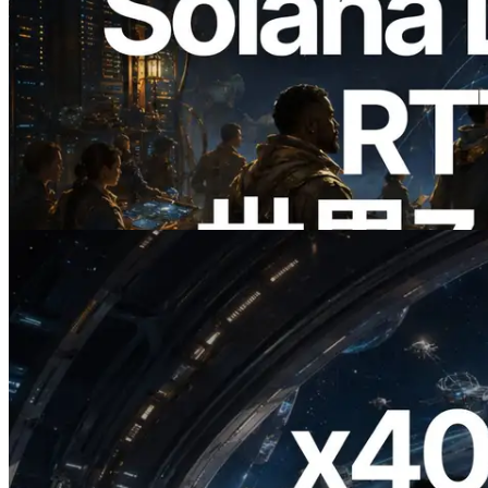
2026.08.05
ERPC、Solana Leader Slot APIを世界7
リージョンのping計測に拡張—
Validators Information APIも公開
この記事を読む
2026.07.04