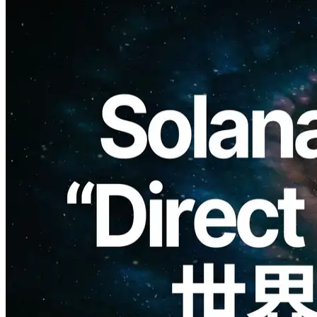
ELSOUL LABO B.V.（本社：オランダ・アムステルダム、代
表取締役CEO：川崎文武）と Validators DAO が運営する
ERPC は、新商品「専有 Direct Shreds SUPER」を発表しま
す。初回の提供リージョンはフランクフルトで、9月中に提
供開始予定です。数量限定のため、ただいまよりウェイトリ
スト登録を受け付けます。
日頃より多大なるご支援を賜り、心より御礼申し上げます。
製品概要と位置づけ
専有 Direct Shreds SUPER は、専有 ShredStream エンドポイン
トと SUPER EPYC VPS を組み合わせることで、従来の VPS