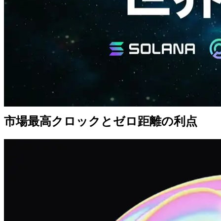
製品を大幅に超える性能を実現する新たな選択肢です。
SUPER EPYC VPS は、世界最速クロックスピード 5.7GHz
を誇る AMD EPYC CPU を基盤とし、仮想化環境で Metal
Ryzen と同じクロックスピード帯を提供します。従来の VPS
と比較して、Solana 上の HFT トレードにおいて処理スピー
ド計測で
約3倍の高速化（2.6ms → 0.9ms）
を記録しまし
た。
この優位性は ShredStream の通信にも適用され、Metal Ryzen
ほどは必要としない場合でも、ゼロ距離ネットワークと組み
合わせることで最速に近い環境をより手軽に構築できます。
市場最高クロックとゼロ距離の利点