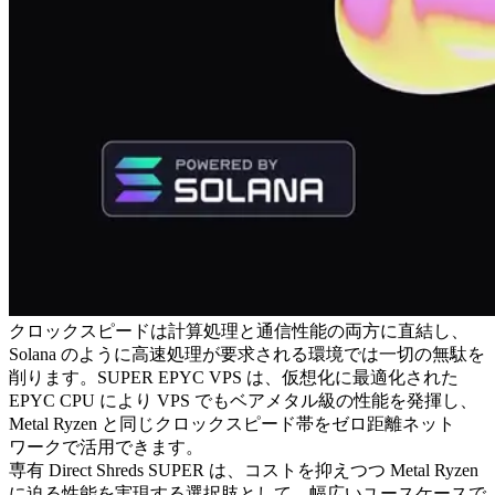
クロックスピードは計算処理と通信性能の両方に直結し、
Solana のように高速処理が要求される環境では一切の無駄を
削ります。SUPER EPYC VPS は、仮想化に最適化された
EPYC CPU により VPS でもベアメタル級の性能を発揮し、
Metal Ryzen と同じクロックスピード帯をゼロ距離ネット
ワークで活用できます。
専有 Direct Shreds SUPER は、コストを抑えつつ Metal Ryzen
に迫る性能を実現する選択肢として、幅広いユースケースで