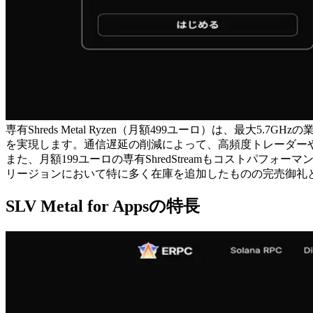
専有Shreds Metal Ryzen（月額499ユーロ）は、最
を実現します。通信遅延の削減によって、高頻度トレーダー
また、月額199ユーロの専有ShredStreamもコスト
リージョンにおいて特に多く在庫を追加したものの完売御礼
SLV Metal for Appsの特長