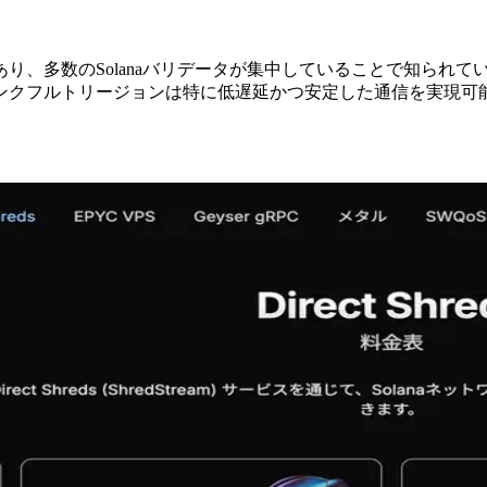
、多数のSolanaバリデータが集中していることで知られてい
ンクフルトリージョンは特に低遅延かつ安定した通信を実現可