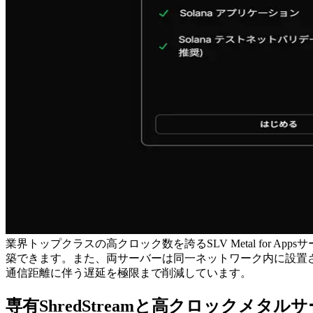
業界トップクラスの高クロック数を誇るSLV Metal for App
築できます。また、両サーバーは同一ネットワーク内に設置
通信距離に伴う遅延を極限まで削減しています。
専有ShredStreamと高クロックメ