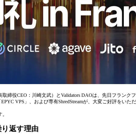
表取締役CEO：川崎文武）とValidators DAOは、先日フラ
for Apps」「EPYC VPS」、および専有ShredStreamが、
す。
繰り返す理由