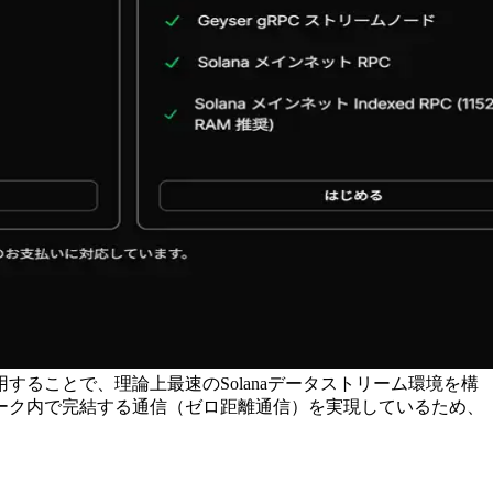
enと併用することで、理論上最速のSolanaデータストリーム環境を構
ーク内で完結する通信（ゼロ距離通信）を実現しているため、