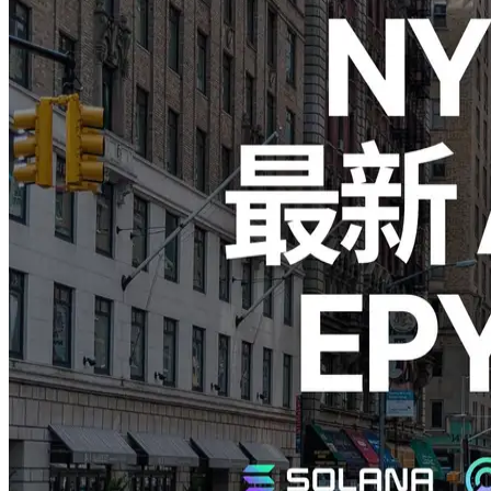
ELSOUL LABO B.V.（本社：オランダ・アムステルダム、代
表取締役CEO：川崎文武）とValidators DAOが運営する
ERPCは、このたび金融市場の中心地ニューヨークリージョ
ンのインフラを大幅にリニューアルいたしました。最新の第
五世代AMD EPYC CPUを導入し、RPCおよびgRPCの共用エ
ンドポイントをさらに強化しましたことをお知らせいたしま
す。
最新第五世代AMD EPYC CPUの導入