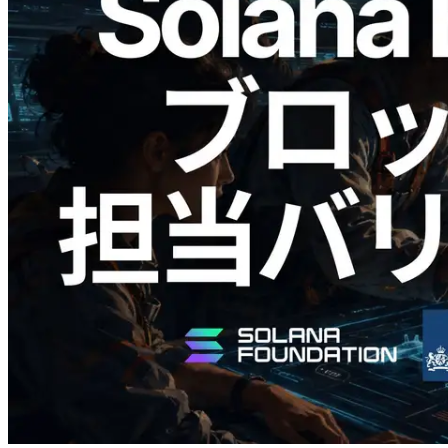
2026.05.24
Validators Solutions、Solana ブロックア
ナライザーを公開 — slot 単位のブロッ
ク生成時間と担当バリデータを視覚化
この記事を読む
さらに読み込む