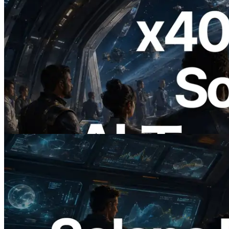
2026.07.04
ERPC、x402 決済対応の Solana RPC を
公開 — AI エージェントが必要な API
にその場で支払う時代の幕開け
この記事を読む