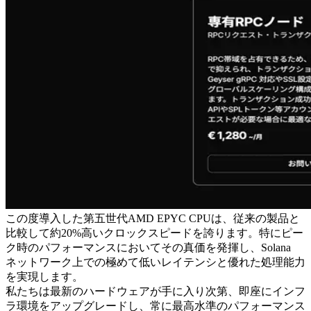
この度導入した第五世代AMD EPYC CPUは、従来の製品と
比較して約20%高いクロックスピードを誇ります。特にピー
ク時のパフォーマンスにおいてその真価を発揮し、Solana
ネットワーク上での極めて低いレイテンシと優れた処理能力
を実現します。
私たちは最新のハードウェアが手に入り次第、即座にインフ
ラ環境をアップグレードし、常に最高水準のパフォーマンス