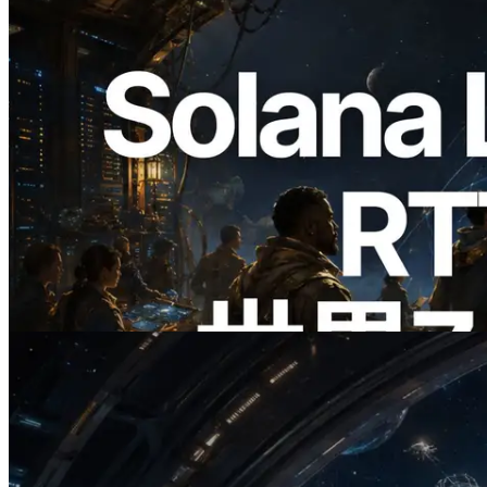
2026.08.05
ERPC、Solana Leader Slot APIを世界7
リージョンのping計測に拡張—
Validators Information APIも公開
この記事を読む