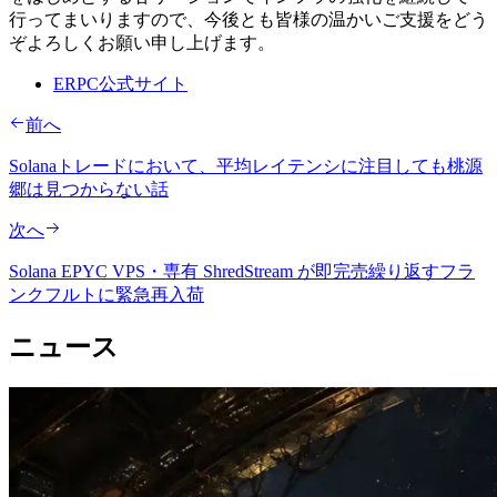
行ってまいりますので、今後とも皆様の温かいご支援をどう
ぞよろしくお願い申し上げます。
ERPC公式サイト
前へ
Solanaトレードにおいて、平均レイテンシに注目しても桃源
郷は見つからない話
次へ
Solana EPYC VPS・専有 ShredStream が即完売繰り返すフラ
ンクフルトに緊急再入荷
ニュース