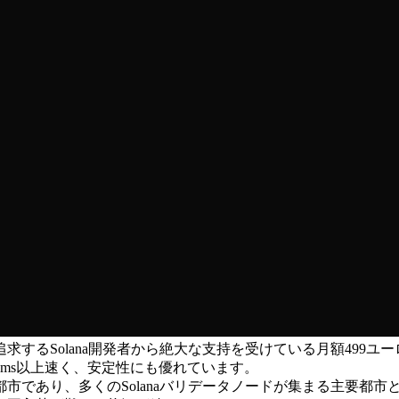
lana開発者から絶大な支持を受けている月額499ユーロの「Meta
0ms以上速く、安定性にも優れています。
市であり、多くのSolanaバリデータノードが集まる主要都