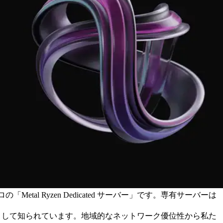
l Ryzen Dedicated サーバー」です。専有サーバーは
市として知られています。地域的なネットワーク優位性から私た