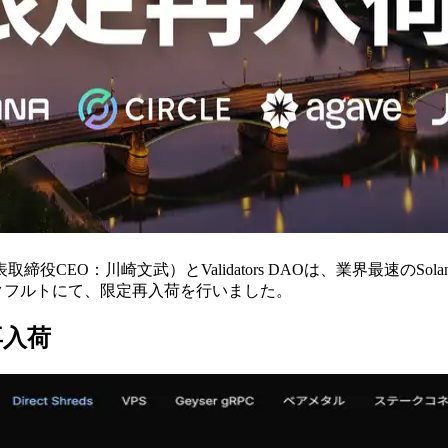
取締役CEO：川崎文武）とValidators DAOは、業界最速のSol
フランクフルトにて、限定再入荷を行いました。
再入荷