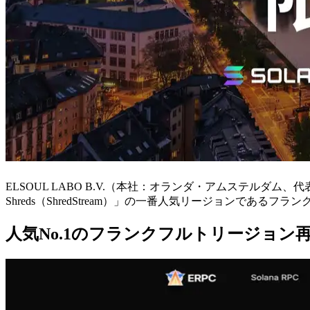
ELSOUL LABO B.V.（本社：オランダ・アムステルダム、代表
Shreds（ShredStream）」の一番人気リージョンである
人気No.1のフランクフルトリージョン