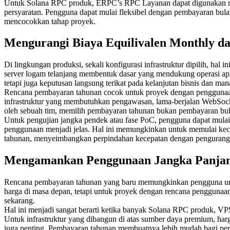
Untuk Solana RPC produk, ERPC’s RPC Layanan dapat digunakan melal
persyaratan. Pengguna dapat mulai fleksibel dengan pembayaran bula
mencocokkan tahap proyek.
Mengurangi Biaya Equilivalen Monthly da
Di lingkungan produksi, sekali konfigurasi infrastruktur dipilih, h
server logam telanjang membentuk dasar yang mendukung operasi apli
tetapi juga keputusan langsung terikat pada kelanjutan bisnis dan ma
Rencana pembayaran tahunan cocok untuk proyek dengan penggunaan ja
infrastruktur yang membutuhkan pengawasan, lama-berjalan WebSocke
oleh sebuah tim, memilih pembayaran tahunan bukan pembayaran bul
Untuk pengujian jangka pendek atau fase PoC, pengguna dapat mulai 
penggunaan menjadi jelas. Hal ini memungkinkan untuk memulai kec
tahunan, menyeimbangkan perpindahan kecepatan dengan penguranga
Mengamankan Penggunaan Jangka Panjang
Rencana pembayaran tahunan yang baru memungkinkan pengguna untu
harga di masa depan, tetapi untuk proyek dengan rencana penggunaan
sekarang.
Hal ini menjadi sangat berarti ketika banyak Solana RPC produk, VPS
Untuk infrastruktur yang dibangun di atas sumber daya premium, harg
juga penting. Pembayaran tahunan membuatnya lebih mudah bagi peru