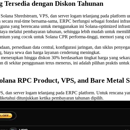
ng Tersedia dengan Diskon Tahunan
na Shredstream, VPS, dan server logam telanjang pada platform uni
ata secara real-time bersama-sama, ERPC berfungsi sebagai fondasi infras
gguna yang berencana untuk menggunakan ini Solana-optimized infrast
biaya melalui pembayaran tahunan, sehingga lebih mudah untuk memili
emium yang cocok untuk Solana CPR performa-tinggi, memori yang cuk
aan, persediaan data central, konfigurasi jaringan, dan siklus penyeg
g, biaya sewa dan harga layanan cenderung meningkat.
erapkan hingga diskon 30% berdasarkan tingkat harga yang sekarang t
 di sekitar penggunaan terus menerus, ini adalah pilihan praktis untu
olana RPC Product, VPS, and Bare Metal S
, dan server logam telanjang pada ERPC platform. Untuk rencana yan
ketahui ditunjukkan ketika pembayaran tahunan dipilih.