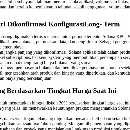
ui pembayaran tahunan menurut skala aplikasi, volume lalu lintas, p
nan dan beralih ke pembayaran tahunan sekali penggunaan volume dan 
ri Dikonfirmasi KonfigurasiLong- Term
al ini sering digunakan terus menerus untuk periode tertentu. Solana 
kasi, pemantauan, pemrosesan data, dan pengiriman. Sebagai penggunaa
najemen biaya.
ngka panjang yang dikonfirmasi. Solana aplikasi telah dalam produksi
t subscriptions, backend system yang membutuhkan penempatan server 
anan dapat mengurangi biaya bulanan yang sama.
dengan pembayaran bulanan dan beralih ke pembayaran tahunan setelah
il, mengesahkan arah produk dan kinerja yang diperlukan, dan kemud
n biaya yang berkelanjutan.
 Berdasarkan Tingkat Harga Saat Ini
k menerapkan hingga diskon 30% berdasarkan tingkat harga saat ini 
 yang jelas, ini menawarkan keuntungan praktis: mengamankan Solana-o
, dan server logam telanjang digunakan bersama. Perbedaan setara bul
a bukan satu-satunya faktor penting. Mengambil penempatan yang diper
sahaan dan proyek yang menjalankan lingkungan produksi untuk memban