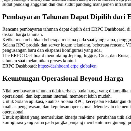
sudut pandang anggaran dan dari sudut pandang manajemen infrastruk
Pembayaran Tahunan Dapat Dipilih dari
Rencana pembayaran tahunan dapat dipilih dari ERPC Dashboard, di 
diskon harga tahunan.
Ketika menambahkan beberapa rencana pada saat yang sama, penggu
Solana RPC produk dan server logam telanjang, beberapa rencana VP
pengusangan baru dan ekspansi konfigurasi yang ada.
The ERPC Dashboard mendukung Jepang, Inggris, Cina, dan Rusia, 
tahunan saat melanjutkan proses kontrak.
ERPC Dashboard:
https://dashboard.erpc.global/en
Keuntungan Operasional Beyond Harga
Nilai pembayaran tahunan tidak terbatas pada harga yang ditampilk
operasional, dan keputusan internal, membuat lebih mudah.
Untuk Solana aplikasi, kualitas Solana RPC, kecepatan kedatangan da
kualitas pengawasan, dan keputusan operasional. Mendesain elemen in
operasional.
Untuk aplikasi yang memerlukan kinerja real-time, perubahan titik a
konfigurasi yang sama pada jangka panjang membantu mengurangi peke