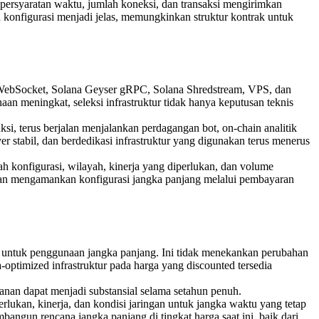
ersyaratan waktu, jumlah koneksi, dan transaksi mengirimkan
konfigurasi menjadi jelas, memungkinkan struktur kontrak untuk
RPC, WebSocket, Solana Geyser gRPC, Solana Shredstream, VPS, dan
n meningkat, seleksi infrastruktur tidak hanya keputusan teknis
, terus berjalan menjalankan perdagangan bot, on-chain analitik
stabil, dan berdedikasi infrastruktur yang digunakan terus menerus
 konfigurasi, wilayah, kinerja yang diperlukan, dan volume
ian mengamankan konfigurasi jangka panjang melalui pembayaran
untuk penggunaan jangka panjang. Ini tidak menekankan perubahan
ptimized infrastruktur pada harga yang discounted tersedia
anan dapat menjadi substansial selama setahun penuh.
lukan, kinerja, dan kondisi jaringan untuk jangka waktu yang tetap
gun rencana jangka panjang di tingkat harga saat ini, baik dari