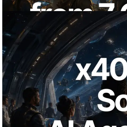
Baca artikel ini
2026.07.04
ERPC Meluncurkan Solana RPC
Berbasis x402 — Era AI Agent
Membayar API yang Dibutuhkan Secara
On Demand
Baca artikel ini