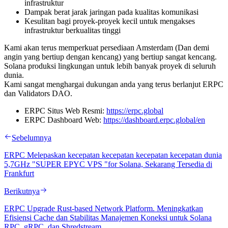
infrastruktur
Dampak berat jarak jaringan pada kualitas komunikasi
Kesulitan bagi proyek-proyek kecil untuk mengakses
infrastruktur berkualitas tinggi
Kami akan terus memperkuat persediaan Amsterdam (Dan demi
angin yang bertiup dengan kencang) yang bertiup sangat kencang.
Solana produksi lingkungan untuk lebih banyak proyek di seluruh
dunia.
Kami sangat menghargai dukungan anda yang terus berlanjut ERPC
dan Validators DAO.
ERPC Situs Web Resmi:
https://erpc.global
ERPC Dashboard Web:
https://dashboard.erpc.global/en
Sebelumnya
ERPC Melepaskan kecepatan kecepatan kecepatan kecepatan dunia
5,7GHz "SUPER EPYC VPS "for Solana, Sekarang Tersedia di
Frankfurt
Berikutnya
ERPC Upgrade Rust-based Network Platform. Meningkatkan
Efisiensi Cache dan Stabilitas Manajemen Koneksi untuk Solana
RPC, gRPC, dan Shredstream