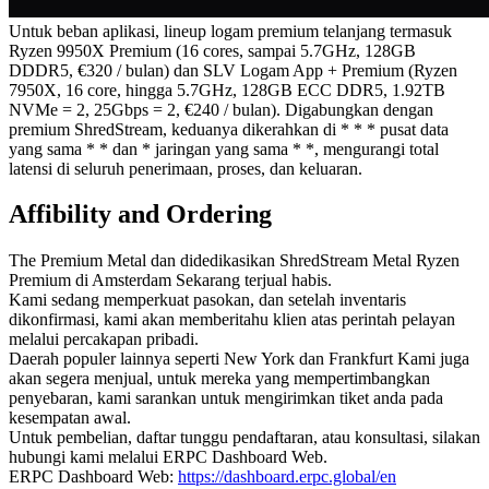
Untuk beban aplikasi, lineup logam premium telanjang termasuk
Ryzen 9950X Premium (16 cores, sampai 5.7GHz, 128GB
DDDR5, €320 / bulan) dan SLV Logam App + Premium (Ryzen
7950X, 16 core, hingga 5.7GHz, 128GB ECC DDR5, 1.92TB
NVMe = 2, 25Gbps = 2, €240 / bulan). Digabungkan dengan
premium ShredStream, keduanya dikerahkan di * * * pusat data
yang sama * * dan * jaringan yang sama * *, mengurangi total
latensi di seluruh penerimaan, proses, dan keluaran.
Affibility and Ordering
The Premium Metal dan didedikasikan ShredStream Metal Ryzen
Premium di Amsterdam Sekarang terjual habis.
Kami sedang memperkuat pasokan, dan setelah inventaris
dikonfirmasi, kami akan memberitahu klien atas perintah pelayan
melalui percakapan pribadi.
Daerah populer lainnya seperti New York dan Frankfurt Kami juga
akan segera menjual, untuk mereka yang mempertimbangkan
penyebaran, kami sarankan untuk mengirimkan tiket anda pada
kesempatan awal.
Untuk pembelian, daftar tunggu pendaftaran, atau konsultasi, silakan
hubungi kami melalui ERPC Dashboard Web.
ERPC Dashboard Web:
https://dashboard.erpc.global/en