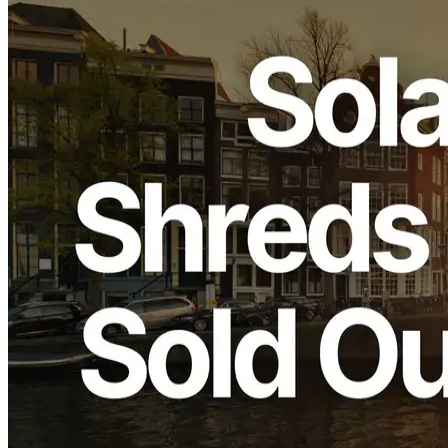
ELSOUL LABO B.V. (Markas: Amsterdam, Belanda, CEO:
Fumitake Kawasaki) dan Validators DAO, operator ERPC, dengan
senang hati mengumumkan bahwa lineup premium di Amsterdam
Kami ingin mengucapkan terima kasih atas dukungan kalian yang
kuat.
Mengapa Amsterdam Menjadi Pilihan
Atas untuk Performance- Klien
Terorientasi
Solana data jaringan:
Validators Solutions
Amsterdam adalah salah satu pusat data terbesar Eropa, dengan
fondasi yang kuat dalam kualitas jaringan melalui konsentrasi dari
IXs dan pertukaran keuangan. Solana yang menuntut performa real-
time.
Dalam beberapa bulan terakhir, konsentrasi Solana validator dalam