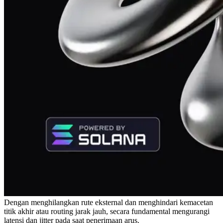
Dengan menghilangkan rute eksternal dan menghindari kemacetan
titik akhir atau routing jarak jauh, secara fundamental mengurangi
latensi dan jitter pada saat penerimaan arus.