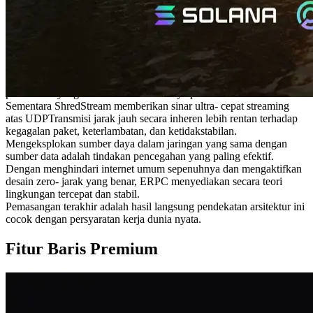
Amsterdam telah meningkat secara signifikan. Digabungkan dengan
reputasi panjangnya untuk jaringan berkualitas tinggi, kepadatan
validator yang berkembang ini memperkuat Amsterdamkeuntungan
strategis dalam hal geografi dan infrastruktur.
Karena kinerja jaringan selalu terikat dengan jarak fisik, semakin
dekat dengan sumber data memastikan proses stabil bahkan selama
periode beban berat. Kedekatan langsung ini terus mendorong
permintaan yang kuat untuk sumber daya premium.
Sementara ShredStream memberikan sinar ultra- cepat streaming
atas UDPTransmisi jarak jauh secara inheren lebih rentan terhadap
kegagalan paket, keterlambatan, dan ketidakstabilan.
Mengeksplokan sumber daya dalam jaringan yang sama dengan
sumber data adalah tindakan pencegahan yang paling efektif.
Dengan menghindari internet umum sepenuhnya dan mengaktifkan
desain zero- jarak yang benar, ERPC menyediakan secara teori
lingkungan tercepat dan stabil.
Pemasangan terakhir adalah hasil langsung pendekatan arsitektur ini
cocok dengan persyaratan kerja dunia nyata.
Fitur Baris Premium