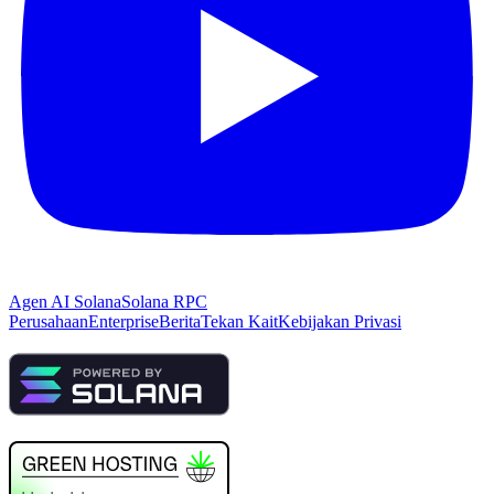
Agen AI Solana
Solana RPC
Perusahaan
Enterprise
Berita
Tekan Kait
Kebijakan Privasi