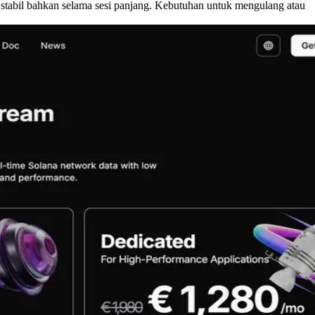
stabil bahkan selama sesi panjang. Kebutuhan untuk mengulang atau