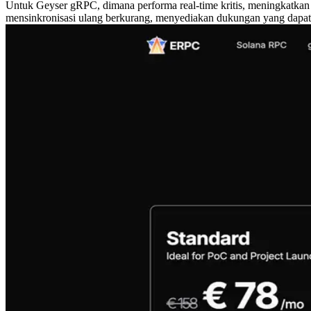
Untuk Geyser gRPC, dimana performa real-time kritis, meningkatkan
mensinkronisasi ulang berkurang, menyediakan dukungan yang dapat