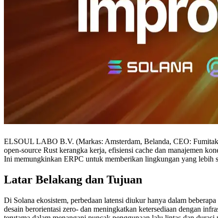
ELSOUL LABO B.V. (Markas: Amsterdam, Belanda, CEO: Fumitake Ka
open-source Rust kerangka kerja, efisiensi cache dan manajemen kone
Ini memungkinkan ERPC untuk memberikan lingkungan yang lebih st
Latar Belakang dan Tujuan
Di Solana ekosistem, perbedaan latensi diukur hanya dalam beberapa 
desain berorientasi zero- dan meningkatkan ketersediaan dengan infra
terutama dalam menangani puncak penggunaan lalu lintas dan durasi 