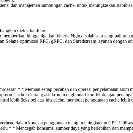
siensi dan manajemen sambungan cache, untuk meningkatkan stabilitas
bangkan oleh Cloudflare.
 memberikan hingga tiga kali kinerja Nginx, salah satu yang paling b
 Solana-optimized RPC, gRPC, dan Shredstream layanan dengan efisien
rosesan * * Memuat setiap pecahan dan operasi penyelamatan atom 
pusan Cache sekarang asinkron, menghindari konflik dengan penanga
trol lebih fleksibel atas hits cache, membuat penggunaan cache lebih e
 overhead dalam koneksi penggunaan ulang, meningkatkan CPU Utilisasi
 perlu * * Mencegah konsumsi sumber daya yang berlebihan dan mempe