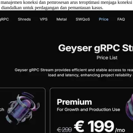
 manajemen koneksi dan pemrosesan arus teroptimasi menjaga koneksi 
 diandalkan untuk perdagangan dan pemantauan kasus.