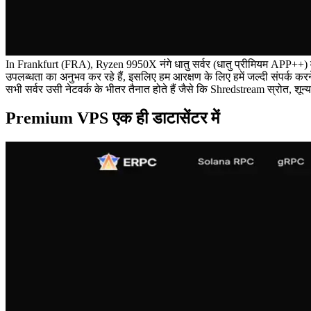
In Frankfurt (FRA), Ryzen 9950X नंगे धातु सर्वर (धातु प्रीमियम APP++) व
उपलब्धता का अनुभव कर रहे हैं, इसलिए हम आरक्षण के लिए हमें जल्दी संपर्क करन
सभी सर्वर उसी नेटवर्क के भीतर तैनात होते हैं जैसे कि Shredstream स्रोत, शून्य
Premium VPS एक ही डाटासेंटर में