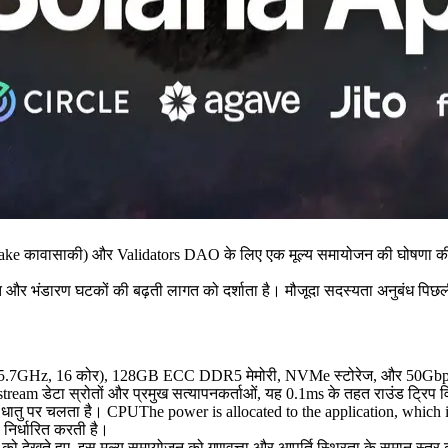
वासाकी) और Validators DAO के लिए एक मूल्य समायोजन की घोषणा की है ER
और भंडारण घटकों की बढ़ती लागत को दर्शाता है। मौजूदा सदस्यता अनुबंध पिछली
(5.7GHz, 16 कोर), 128GB ECC DDR5 मेमोरी, NVMe स्टोरेज, और 50Gbps नेट
ream डेटा स्रोतों और प्रमुख सत्यापनकर्ताओं, यह 0.1ms के तहत राउंड ट्रिप विल
नंगे धातु पर चलता है। CPUThe power is allocated to the application, whic
निर्धारित करती है।
ो देखते हुए, इस मूल्य समायोजन को गुणवत्ता और आपूर्ति स्थिरता के समान स्तर