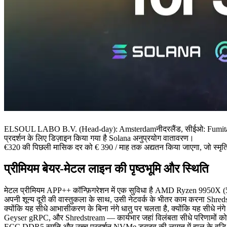
ELSOUL LABO B.V. (Head-day): Amsterdamनीदरलैंड, सीईओ: Fumitake का
प्रदर्शन के लिए डिज़ाइन किया गया है Solana अनुप्रयोग वातावरण।
€320 की पिछली मासिक दर को € 390 / माह तक अद्यतन किया जाएगा, जो स्मृति 
प्रीमियम बेयर-मेटल लाइन की पृष्ठभूमि और स्थिति
मेटल प्रीमियम APP++ कॉन्फ़िगरेशन में एक सुविधा है AMD Ryzen 9950X 
अपनी शून्य दूरी की वास्तुकला के साथ, उसी नेटवर्क के भीतर काम करना Shredst
क्योंकि यह सीधे आभासीकरण के बिना नंगे धातु पर चलता है, क्योंकि यह सीधे 
Geyser gRPC, और Shredstream — कार्यभार जहां विलंबता सीधे परिणामों को 
ECC DDR5 स्मृति और उच्च प्रदर्शन NVMe ड्राइव की लागत में हाल के वृद्धि क