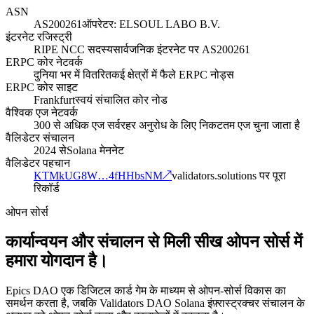
ASN
AS200261
ऑपरेटर: ELSOUL LABO B.V.
इंटरनेट रजिस्ट्री
RIPE NCC सदस्य
सार्वजनिक इंटरनेट पर AS200261
ERPC कोर नेटवर्क
दुनिया भर में वितरित
कई क्षेत्रों में फैले ERPC नोड्स
ERPC कोर साइट
Frankfurt
स्वयं संचालित कोर नोड
वैश्विक एज नेटवर्क
300 से अधिक एज सर्वर
हर अनुरोध के लिए निकटतम एज चुना जाता है
वैलिडेटर संचालन
2024 से
Solana मेननेट
वैलिडेटर पहचान
KTMkUG8W…4fHHbsNM
↗
validators.solutions पर पूरा
रिकॉर्ड
ओपन सोर्स
कार्यान्वयन और संचालन से मिली सीख ओपन सोर्स में
हमारा योगदान है।
Epics DAO एक डिजिटल कार्ड गेम के माध्यम से ओपन-सोर्स विकास का
समर्थन करता है, जबकि Validators DAO Solana इंफ़्रास्ट्रक्चर संचालन के