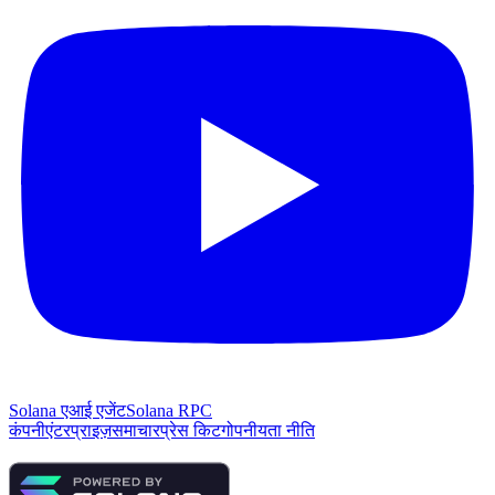
Solana एआई एजेंट
Solana RPC
कंपनी
एंटरप्राइज़
समाचार
प्रेस किट
गोपनीयता नीति