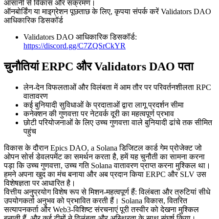
आसानी से विकास और संक्रमण।
ऑनबोर्डिंग या माइग्रेशन पूछताछ के लिए, कृपया संपर्क करें Validators DAO
आधिकारिक डिसकॉर्ड
Validators DAO आधिकारिक डिसकॉर्ड:
https://discord.gg/C7ZQSrCkYR
चुनौतियां ERPC और Validators DAO पता
लेन-देन विफलताओं और विलंबता में आम तौर पर परिवर्तनशीलता RPC
वातावरण
कई बुनियादी सुविधाओं के प्रदाताओं द्वारा लागू प्रदर्शन सीमा
कनेक्शन की गुणवत्ता पर नेटवर्क दूरी का महत्वपूर्ण प्रभाव
छोटी परियोजनाओं के लिए उच्च गुणवत्ता वाले बुनियादी ढांचे तक सीमित
पहुंच
विकास के दौरान Epics DAO, a Solana डिजिटल कार्ड गेम प्रोजेक्ट जो
ओपन सोर्स डेवलपमेंट का समर्थन करता है, हमें यह चुनौती का सामना करना
पड़ा कि उच्च गुणवत्ता, उच्च गति Solana वातावरण प्राप्त करना मुश्किल था।
हमने अपना खुद का मंच बनाया और अब प्रदान किया ERPC और SLV उस
विशेषज्ञता पर आधारित है।
वित्तीय अनुप्रयोग विशेष रूप से मिशन-महत्वपूर्ण हैं: विलंबता और त्रुटियां सीधे
उपयोगकर्ता अनुभव को प्रभावित करती हैं। Solana विकास, वितरित
सत्यापनकर्ता और Web3-विशिष्ट संरचनाएं पूरी तस्वीर को देखना मुश्किल
बनाती हैं, और कई टीमों ने विलंबता और अस्थिरता के साथ संघर्ष किया।