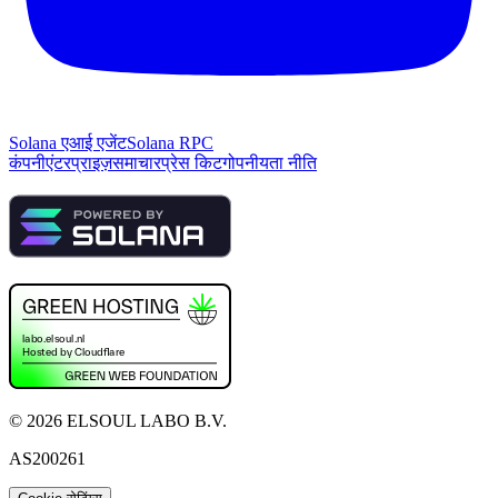
Solana एआई एजेंट
Solana RPC
कंपनी
एंटरप्राइज़
समाचार
प्रेस किट
गोपनीयता नीति
©
2026
ELSOUL LABO B.V.
AS200261