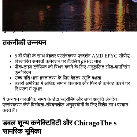
निकटतम स्थान का चयन करता है। स्थानीय परीक्षण नोड्स को समेकित और
अलग करके, हर प्रमुख क्षेत्र से दूर नोड्स, या सुदूर बिंदु के किनारे पर
असामान्य या दुर्भावनापूर्ण यातायात के संदिग्ध नोड्स, कुल मिलाकर थ्रूपुट और
लोड के तहत लचीलापन में सुधार किया जाता है।
इस नोड विस्तार, स्थिरता और प्रसंस्करण दक्षता के साथ उत्तर अमेरिका में
सुधार हुआ है और वैश्विक स्तर पर प्रदर्शन लाभ में योगदान दिया है।
तकनीकी उन्नयन
5 वीं पीढ़ी के साथ बेहतर प्रसंस्करण प्रदर्शन AMD EPYC सीपीयू
विस्तारित समवर्ती कनेक्शन पर हैंडलिंग gRPC नोड
पीक-टाइम ट्रैफिक को स्थिर करने के लिए अनुकूलित लोड-बाउन्सिंग
एल्गोरिदम
उच्च गति धारा हस्तांतरण के लिए बेहतर स्मृति दक्षता
उत्तरी अमेरिका में अधिक समान विलंबता और फिर से कनेक्ट करने पर
स्थिरता में सुधार
ये उन्नयन वास्तविक समय के डेटा स्ट्रीमिंग और उच्च आवृत्ति लेनदेन
प्रसंस्करण जैसे विलंबता-संवेदनशील अनुप्रयोगों के लिए विशेष लाभ प्रदान
करते हैं।
डबल शून्य कनेक्टिविटी और ChicagoThe s
सामरिक भूमिका