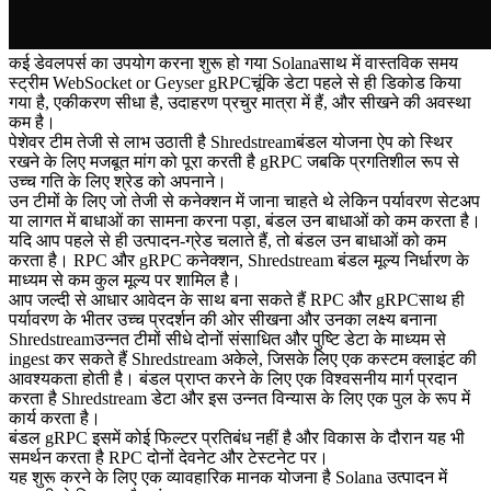
कई डेवलपर्स का उपयोग करना शुरू हो गया Solanaसाथ में वास्तविक समय
स्ट्रीम WebSocket or Geyser gRPCचूंकि डेटा पहले से ही डिकोड किया
गया है, एकीकरण सीधा है, उदाहरण प्रचुर मात्रा में हैं, और सीखने की अवस्था
कम है।
पेशेवर टीम तेजी से लाभ उठाती है Shredstreamबंडल योजना ऐप को स्थिर
रखने के लिए मजबूत मांग को पूरा करती है gRPC जबकि प्रगतिशील रूप से
उच्च गति के लिए श्रेड को अपनाने।
उन टीमों के लिए जो तेजी से कनेक्शन में जाना चाहते थे लेकिन पर्यावरण सेटअप
या लागत में बाधाओं का सामना करना पड़ा, बंडल उन बाधाओं को कम करता है।
यदि आप पहले से ही उत्पादन-ग्रेड चलाते हैं, तो बंडल उन बाधाओं को कम
करता है। RPC और gRPC कनेक्शन, Shredstream बंडल मूल्य निर्धारण के
माध्यम से कम कुल मूल्य पर शामिल है।
आप जल्दी से आधार आवेदन के साथ बना सकते हैं RPC और gRPCसाथ ही
पर्यावरण के भीतर उच्च प्रदर्शन की ओर सीखना और उनका लक्ष्य बनाना
Shredstreamउन्नत टीमों सीधे दोनों संसाधित और पुष्टि डेटा के माध्यम से
ingest कर सकते हैं Shredstream अकेले, जिसके लिए एक कस्टम क्लाइंट की
आवश्यकता होती है। बंडल प्राप्त करने के लिए एक विश्वसनीय मार्ग प्रदान
करता है Shredstream डेटा और इस उन्नत विन्यास के लिए एक पुल के रूप में
कार्य करता है।
बंडल gRPC इसमें कोई फिल्टर प्रतिबंध नहीं है और विकास के दौरान यह भी
समर्थन करता है RPC दोनों देवनेट और टेस्टनेट पर।
यह शुरू करने के लिए एक व्यावहारिक मानक योजना है Solana उत्पादन में