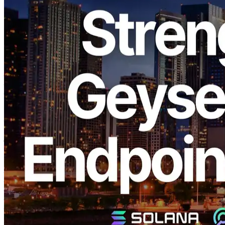
ELSOUL LABO B.V. (Head-day): Amsterdamनीदरलैंड्स; सीईओ:
Fumitake कावासाकी) और Validators DAO के लिए विस्तारित नोड क्षमता है
ERPC’s Solana Geyser gRPC में साझा समापन बिंदु Chicago और दूर बिंदु
क्षेत्रों। उत्तर अमेरिका और वैश्विक स्तर पर तेजी से बढ़ती पहुंच मांग से प्रेरित
होकर, यह विस्तार संयुक्त राज्य अमेरिका में कनेक्शन स्थिरता और थ्रूपुट में
काफी सुधार हुआ है।
उन्नत नोड्स नवीनतम 5 वीं पीढ़ी द्वारा संचालित उच्च प्रदर्शन विन्यास को
अपनाते हैं AMD EPYC सीपीयू। पिछले विन्यास की तुलना में, प्रसंस्करण
क्षमता और थ्रूपुट दोनों ने आगे सुधार किया है, जिससे तेजी से और अधिक
स्थिर डेटा हैंडलिंग सक्षम हो गया है।
पृष्ठभूमि
ERPC लगातार संचार पथ के अनुकूलन को आगे बढ़ाता है Solana नेटवर्क
उत्तरी अमेरिका में यातायात बढ़ रहा है Chicagoजो संयुक्त राज्य अमेरिका के
पूर्वी और पश्चिमी क्षेत्रों को जोड़ने वाले कोर हब के रूप में कार्य करता है।
फरपॉइंट एक समर्पित बिंदु है जो किसी भी क्षेत्र से भौगोलिक रूप से दूर संसाधनों
से यातायात को संभालता है और नोड्स से जिसका मूल पहचान करना मुश्किल
है। चूंकि लंबी दूरी की धाराएं स्वाभाविक रूप से अधिक मांग वाली हैं, इसलिए,
ERPC’s gRPC लगातार पिंग विलंबता को मापता है और स्वचालित रूप से