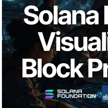
2026.05.24
Validators Solutions ने Solana Block
Analyzer लॉन्च किया — प्रति-slot ब्लॉक
उत्पादन समय और नियुक्त वैलिडेटर का
विज़ुअलाइज़ेशन
यह लेख पढ़ें
और लोड करें