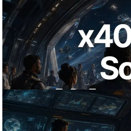
2026.07.04
ERPC ने x402 समर्थित Solana RPC लॉन्च
किया — AI एजेंट अब जरूरत के API के लिए ऑन-
डिमांड भुगतान कर सकते हैं
यह लेख पढ़ें