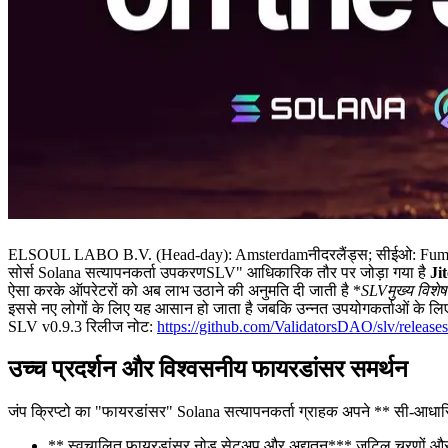
ELSOUL LABO B.V. (Head-day): Amsterdamनीदरलैंड्स; सीईओ: Fumitake क
सोर्स Solana सत्यापनकर्ता उपकरणSLV" आधिकारिक तौर पर जोड़ा गया है
Ji
ऐसा करके ऑपरेटरों को अब लाभ उठाने की अनुमति दी जाती है *
SLVमुख्य विशे
इससे नए लोगों के लिए यह आसान हो जाता है जबकि उन्नत उपयोगकर्ताओं के 
SLV v0.9.3 रिलीज नोट:
https://github.com/ValidatorsDAO/slv/releases
उच्च प्रदर्शन और विश्वसनीय फायरडांसर समर्थन
जंप क्रिप्टो का "फायरडांसर" Solana सत्यापनकर्ता ग्राहक अपने ** सी-आधारित,
** स्वचालित फायरडांसर नोड सेटअप और अद्यतन*** जटिल चरणों और क