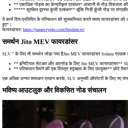
** एकाधिक नोड्स का केन्द्रीकृत प्रबंधन* आसानी से नोड विफलता की स्
***** सुरक्षित दूरस्थ कुंजी प्रबंधन** चूंकि निजी कुंजी नोड पर संग्रह
ये कार्य दिन-प्रतिदिन के परिचालन को सुव्यवस्थित करते समय फायरडांसर को
हुए*।
फायरडांसर:
https://jumpcrypto.com/firedancer/
समर्थन Jito MEV फायरडांसर
SLV " के लिए भी समर्थन जोड़ा गया हैJito MEV फायरडांसर Solana ग्राहक द्
** इनिटियल सेटअप और अपग्रेड के लिए Jito MEV फायरडांसर** SLV स
** परिचालन पैमाने की एक विस्तृत श्रृंखला के लिए उपयुक्त** छोटे पैम
एक अधिक उन्नत समाधान प्रदान करके, SLV अनुभवी ऑपरेटरों के लिए नए संभावन
भविष्य आउटलुक और विकसित नोड संचालन