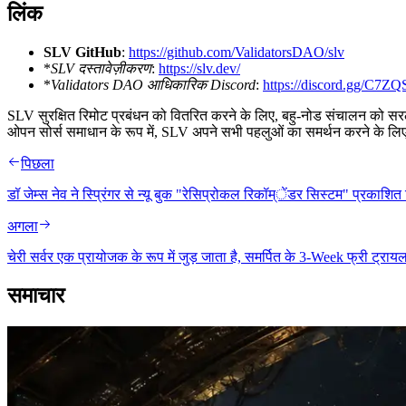
लिंक
SLV GitHub
:
https://github.com/ValidatorsDAO/slv
*
SLV दस्तावेज़ीकरण
:
https://slv.dev/
*
Validators DAO आधिकारिक Discord
:
https://discord.gg/C7
SLV सुरक्षित रिमोट प्रबंधन को वितरित करने के लिए, बहु-नोड संचालन को स
ओपन सोर्स समाधान के रूप में, SLV अपने सभी पहलुओं का समर्थन करने के लिए
पिछला
डॉ जेम्स नेव ने स्प्रिंगर से न्यू बुक "रेसिप्रोकल रिकॉम्ेंडर सिस्टम" प्रकाशित
अगला
चेरी सर्वर एक प्रायोजक के रूप में जुड़ जाता है, समर्पित के 3-Week फ्री ट
समाचार