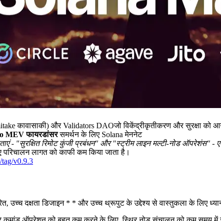
ावासाकी) और Validators DAOजो विकेंद्रीकृतीकरण और सुरक्षा को आगे बढ़
to MEV फायरडांसर
समर्थन के लिए Solana मेननेट
षताएं - "सुरक्षित रिमोट कुंजी प्रबंधन" और "स्ट्रीम लाइन मल्टी-नोड ऑपरेशं
लिए परिचालन लागत को काफी कम किया जाता है।
/tag/v0.9.3
 उच्च दक्षता डिजाइन * * और उच्च थ्रूपुट के उद्देश्य से वास्तुकला के लिए ध्
मांड ऑपरेशन को बहुत कम करने के लिए, स्थिर नोड संचालन को कम समय में स