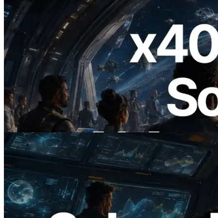
2026.07.04
ERPC lance un RPC Solana compatible
x402 — L'ère où les agents IA paient à la
demande les API dont ils ont besoin
Lire cet article