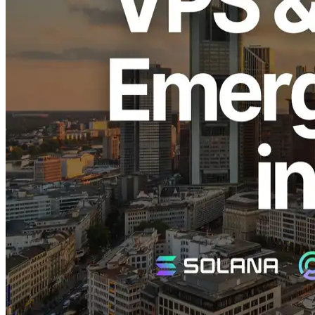
ELSOUL LABO B.V. (Siège: Amsterdam, Pays-Bas; PDG:
Fumitake Kawasaki) et Validators DAO, opérateurs de ERPC, ont
exécuté un réapprovisionnement d'urgence de l'EPYC très populaire
VPS et consacrés ShredStream services dans la région de Francfort,
souvent à vendre.
Avis de réapprovisionnement d'urgence
L'EPYC VPS et consacrés ShredStream les services dans la région
de Francfort se sont à maintes reprises vendus immédiatement lors
du repeuplement en raison de leur latence exceptionnellement faible
et de leur stabilité inégalée, fortement favorisé par les développeurs
de Solana et les traders à haute fréquence.
Avec ce réapprovisionnement d'urgence, une quantité limitée est
maintenant de nouveau disponible. Nous excusons sincèrement ceux
qui ont attendu. À l'avenir, nous continuerons de renforcer notre
gestion des stocks pour réagir rapidement aux fluctuations rapides de
la demande.
Pourquoi Francfort est très populaire
Francfort est le plus grand centre de données d'Europe, avec la plus