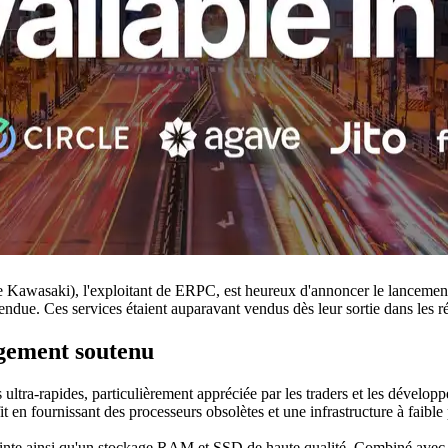
asaki), l'exploitant de ERPC, est heureux d'annoncer le lancemen
endue. Ces services étaient auparavant vendus dès leur sortie dans les
gement soutenu
tra-rapides, particulièrement appréciée par les traders et les développeu
it en fournissant des processeurs obsolètes et une infrastructure à faibl
e ainsi qu'un stockage RAM et SSD de haute qualité. Combiné avec une