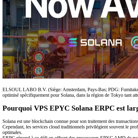
ELSOUL LABO B.V. (Siège: Amsterdam, Pays-Bas; PDG: Fumitake Kaw
optimisé spécifiquement pour Solana, dans la région de Tokyo tant att
Pourquoi VPS EPYC Solana ERPC est lar
Solana est une blockchain connue pour son traitement des transactions ul
Cependant, les services cloud traditionnels privilégient souvent le prof
optimales.
ERPC répond à ce défi en offrant des processeurs EPYC AMD de point