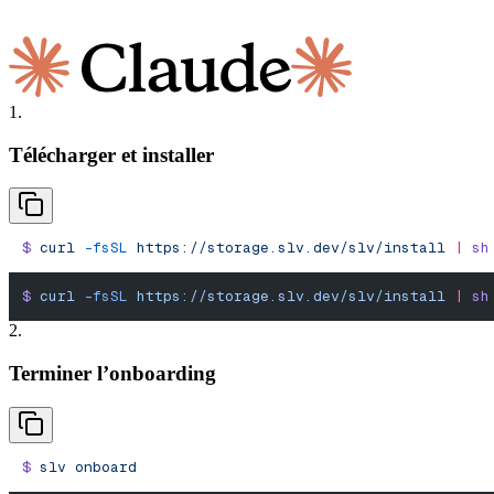
1.
Télécharger et installer
$
 curl
 -fsSL
 https://storage.slv.dev/slv/install
 |
 sh
$
 curl
 -fsSL
 https://storage.slv.dev/slv/install
 |
 sh
2.
Terminer l’onboarding
$
 slv
 onboard