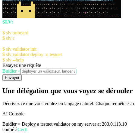
☆
@
SLV:
The AI Agent Kit for Solana Devs
Quick Start:
$ slv onboard
- Setup AI Console (recommended)
$ slv c
- Launch AI Console
Manual Setup:
$ slv validator init
- Initialize validator config
$ slv validator deploy -n testnet
$ slv --help
for more information
Essayez une requête
Buidler >
|
Envoyer
Une délégation que vous voyez se dérouler
Décrivez ce que vous voulez en langage naturel. Chaque requête est r
AI Console
Buidler >
Deploy a testnet validator on my server at 203.0.113.10
confié à
Cecil