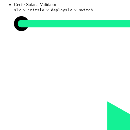
Cecil
·
Solana Validator
slv v init
slv v deploy
slv v switch