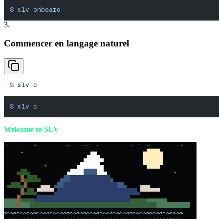
$
 slv
 onboard
3.
Commencer en langage naturel
$
 slv
 c
$
 slv
 c
Welcome to SLV
*
*
*