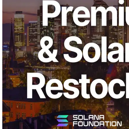
ELSOUL LABO B.V. (sede: Ámsterdam, Países Bajos; CEO:
Fumitake Kawasaki) y Validators DAO han anunciado el
restablecimiento de la línea de servidor dedicada de alto
rendimiento, optimizada por Solana VPS” en la región de Frankfurt
(FRA). También se ha añadido una capacidad adicional limitada en
Amsterdam (AMS) y Nueva York (NY). Damos las gracias
sinceramente a todos nuestros usuarios por su soporte y entusiasmo
continuos.
Restock Overview
Después de la venta instantánea anterior de los núcleos de Frankfurt
4 / 16 GB RAM y 8 núcleos / 32 GB RAM planes, ERPC ha
ampliado la capacidad en múltiples regiones. A medida que estas
CPU de alta frecuencia de alto nivel permanecen en un suministro
mundial extremadamente limitado, este reparador se ofrece una vez
más en cantidades limitadas. La aplicación temprana es muy
recomendable.
The UDP-based dedicated Shredstream “Ryzen Premium” también
ha sido relanzado simultáneamente. Esta configuración ha ganado
un fuerte elogio de los usuarios profesionales por su rendimiento y