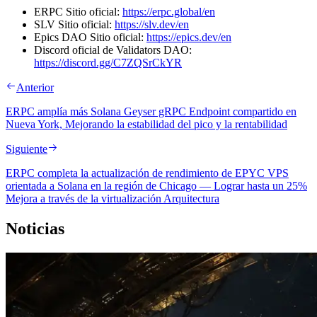
ERPC Sitio oficial:
https://erpc.global/en
SLV Sitio oficial:
https://slv.dev/en
Epics DAO Sitio oficial:
https://epics.dev/en
Discord oficial de Validators DAO:
https://discord.gg/C7ZQSrCkYR
Anterior
ERPC amplía más Solana Geyser gRPC Endpoint compartido en
Nueva York, Mejorando la estabilidad del pico y la rentabilidad
Siguiente
ERPC completa la actualización de rendimiento de EPYC VPS
orientada a Solana en la región de Chicago — Lograr hasta un 25%
Mejora a través de la virtualización Arquitectura
Noticias