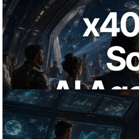
2026.07.04
ERPC lanza Solana RPC compatible con
x402 — La era en la que los agentes de IA
pagan bajo demanda por las API que
necesitan
Leer este artículo