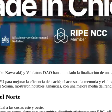
awasaki) y Validators DAO han anunciado la finalización de una act
U para mejorar la eficiencia del caché, el acceso a la memoria y el a
de Solana, mostraron notables ganancias, con una mejora media del ren
el Norte
l a las costas este y oeste.
o un centro clave para transmitir y distribuir eficientemente RPC, gR