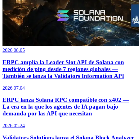
2026.08.05
ERPC amplía la Leader Slot API de Solana con
medición de ping desde 7 regiones globales —
También se lanza la Validators Information API
2026.07.04
ERPC lanza Solana RPC compatible con x402 —
La era en la que los agentes de IA pagan bajo
demanda por las API que necesitan
2026.05.24
Validators Solutions lanza el Solana Block Analyzer