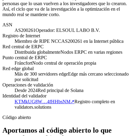
personas que lo usan vuelven a los investigadores que lo crearon.
Así, el ciclo que va de la investigación a la optimización en el
mundo real se mantiene corto.
ASN
AS200261
Operador: ELSOUL LABO B.V.
Registro de Internet
Miembro de RIPE NCC
AS200261 en la Internet pública
Red central de ERPC
Distribuida globalmente
Nodos ERPC en varias regiones
Punto central de ERPC
Fráncfort
Nodo central de operación propia
Red edge global
Más de 300 servidores edge
Edge más cercano seleccionado
por solicitud
Operaciones de validación
Desde 2024
Red principal de Solana
Identidad del validador
KTMkUG8W…4fHHbsNM
↗
Registro completo en
validators.solutions
Código abierto
Aportamos al código abierto lo que