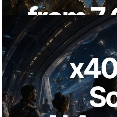
Validators Information API
Leer este artículo
2026.07.04
ERPC lanza Solana RPC compatible con
x402 — La era en la que los agentes de IA
pagan bajo demanda por las API que
necesitan