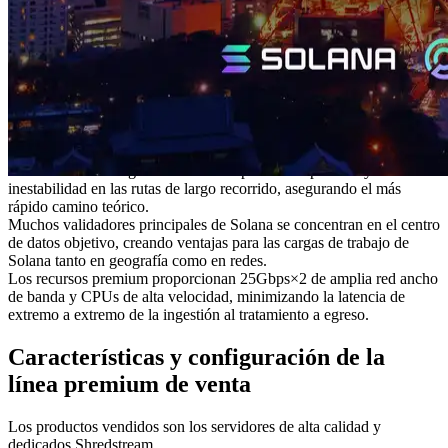
núcleos centrales de la red Solana a través de las mejoras y la
inversión en curso.
Datos de red Solana:
Validators Solutions
Una razón principal para la venta es nuestro diseño de cero
distancia: colocamos servidores en la misma red que la Shredstream
fuente de datos y evitar la Internet pública por completo, al tiempo
que insiste en las configuraciones del servidor que sostienen la
operación de turbo completo.
Esto elimina la congestión en los endpoints compartidos y la
inestabilidad en las rutas de largo recorrido, asegurando el más
rápido camino teórico.
Muchos validadores principales de Solana se concentran en el centro
de datos objetivo, creando ventajas para las cargas de trabajo de
Solana tanto en geografía como en redes.
Los recursos premium proporcionan 25Gbps×2 de amplia red ancho
de banda y CPUs de alta velocidad, minimizando la latencia de
extremo a extremo de la ingestión al tratamiento a egreso.
Características y configuración de la
línea premium de venta
Los productos vendidos son los servidores de alta calidad y
dedicados Shredstream.