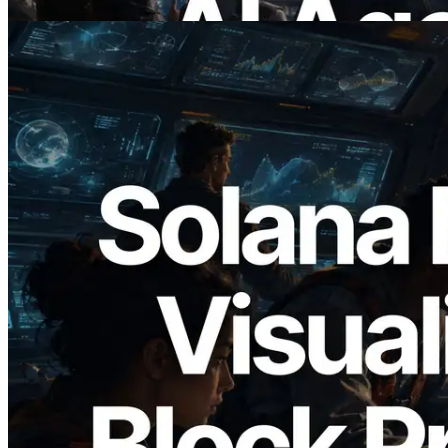
Leer este artículo
2026.05.24
Validators Solutions lanza el Solana Block
Analyzer — Visualización del tiempo de
producción de bloque por slot y del
Validador asignado
Leer este artículo
Cargar más