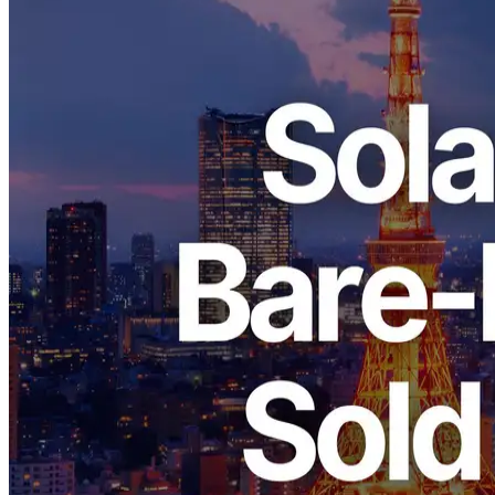
ELSOUL LABO B.V. (sede: Ámsterdam, Países Bajos, CEO:
Fumitake Kawasaki) y Validators DAO anunciar que ERPCs línea
premium de servidores de bare metal en la región de Tokio se ha
agotado.
Apreciamos sinceramente su soporte continuo.
Antecedentes de la venta de Tokio
La demanda de Solana se está acelerando a través de Asia, y las
consultas para servidores de alto rendimiento en Tokio han
aumentado.
Aunque Japón es una nación isleña, una robusta red de cable
submarino y operaciones disciplinadas establecidas a lo largo de
muchos años ahora sustentan las comunicaciones de alta velocidad
de hoy.
Seguiremos fortaleciendo esta ubicación clave como uno de los