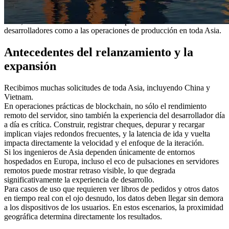
creciente importancia como centro de ecosistemas.
Hemos redistribuido recursos de alto rendimiento en esta ubicación
clave, estableciendo una base estable para servir tanto a los
desarrolladores como a las operaciones de producción en toda Asia.
Antecedentes del relanzamiento y la
expansión
Recibimos muchas solicitudes de toda Asia, incluyendo China y
Vietnam.
En operaciones prácticas de blockchain, no sólo el rendimiento
remoto del servidor, sino también la experiencia del desarrollador día
a día es crítica. Construir, registrar cheques, depurar y recargar
implican viajes redondos frecuentes, y la latencia de ida y vuelta
impacta directamente la velocidad y el enfoque de la iteración.
Si los ingenieros de Asia dependen únicamente de entornos
hospedados en Europa, incluso el eco de pulsaciones en servidores
remotos puede mostrar retraso visible, lo que degrada
significativamente la experiencia de desarrollo.
Para casos de uso que requieren ver libros de pedidos y otros datos
en tiempo real con el ojo desnudo, los datos deben llegar sin demora
a los dispositivos de los usuarios. En estos escenarios, la proximidad
geográfica determina directamente los resultados.