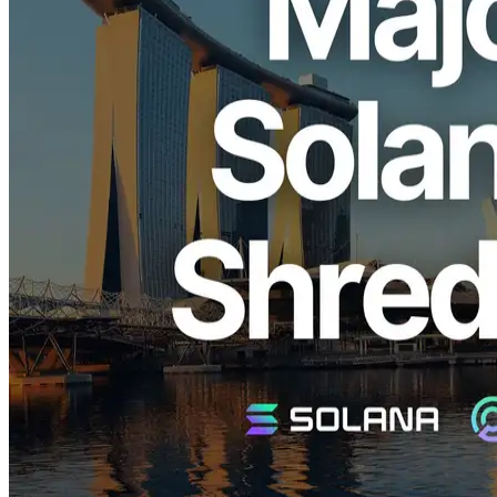
ELSOUL LABO B.V. (sede: Ámsterdam, Países Bajos; CEO:
Fumitake Kawasaki) y Validators DAO, que operan ERPC,
anunciar la restauración de la infraestructura de Solana en la región
de Singapur y la terminación de una importante expansión. Después
de un período prolongado de mantenimiento, la región se ha
reiniciado con capacidad y rendimiento reforzados.
Apreciamos sinceramente su soporte continuo.
Sinopsis
La demanda de Solana en Asia se está acelerando. Singapur es el
principal centro de comunicaciones de la región, ofreciendo
excelentes características de red que permiten una amplia cobertura
en Asia.
Con baja latencia de ida y vuelta a ciudades importantes como
Tokio, Hong Kong, Yakarta y Mumbai, y como punto de aterrizaje
para múltiples cables submarinos, Singapur desempeña un papel
central en el soporte paral tráfico internacional.
Su sólida base de red es también la razón por la cual las instituciones
financieras y los principales proveedores de cloud han establecido
importantes centros de datos en el país.
El hecho de que el evento anual de Solana del año pasado,
Breakpoint, se celebró en Singapur pone de relieve aún más su