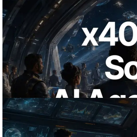
2026.07.04
ERPC lanza Solana RPC compatible con
x402 — La era en la que los agentes de IA
pagan bajo demanda por las API que
necesitan
Leer este artículo