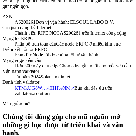
vòng lặp từ nghiên cứu đến tối ưu hóa trong thế giới thực luôn được
giữ ngắn gọn.
ASN
AS200261
Đơn vị vận hành: ELSOUL LABO B.V.
Cơ quan đăng ký Internet
Thành viên RIPE NCC
AS200261 trên Internet công cộng
Mạng lõi ERPC
Phân bố trên toàn cầu
Các node ERPC ở nhiều khu vực
Điểm kết nối lõi ERPC
Frankfurt
Node lõi do chúng tôi tự vận hành
Mạng edge toàn cầu
Hơn 300 máy chủ edge
Chọn edge gần nhất cho mỗi yêu cầu
Vận hành validator
Từ năm 2024
Solana mainnet
Danh tính validator
KTMkUG8W…4fHHbsNM
↗
Bản ghi đầy đủ trên
validators.solutions
Mã nguồn mở
Chúng tôi đóng góp cho mã nguồn mở
những gì học được từ triển khai và vận
hành.