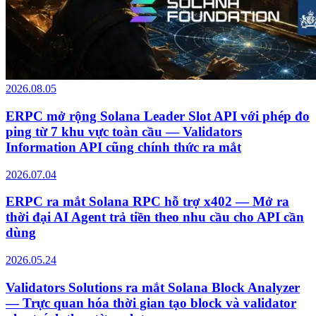
2026.08.05
ERPC mở rộng Solana Leader Slot API với phép đo
ping từ 7 khu vực toàn cầu — Validators
Information API cũng chính thức ra mắt
2026.07.04
ERPC ra mắt Solana RPC hỗ trợ x402 — Mở ra
thời đại AI Agent trả tiền theo nhu cầu cho API cần
dùng
2026.05.24
Validators Solutions ra mắt Solana Block Analyzer
— Trực quan hóa thời gian tạo block và validator