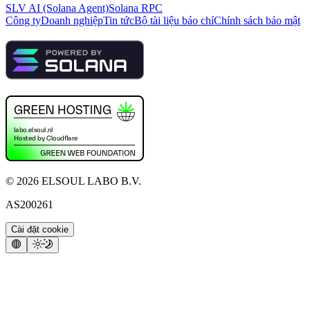
SLV AI (Solana Agent)
Solana RPC
Công ty
Doanh nghiệp
Tin tức
Bộ tài liệu báo chí
Chính sách bảo mật
©
2026
ELSOUL LABO B.V.
AS200261
Cài đặt cookie