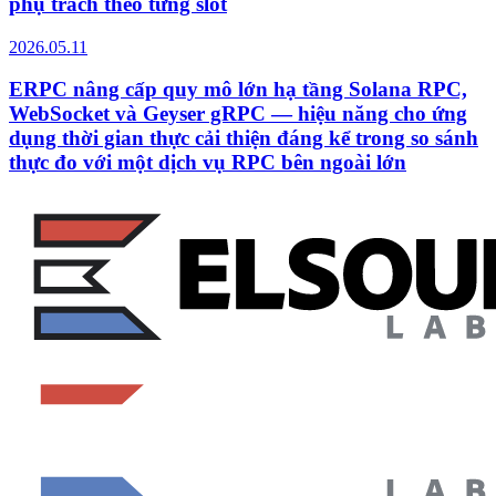
phụ trách theo từng slot
2026.05.11
ERPC nâng cấp quy mô lớn hạ tầng Solana RPC,
WebSocket và Geyser gRPC — hiệu năng cho ứng
dụng thời gian thực cải thiện đáng kể trong so sánh
thực đo với một dịch vụ RPC bên ngoài lớn