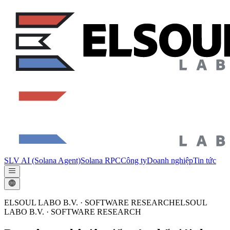
SLV AI (Solana Agent)
Solana RPC
Công ty
Doanh nghiệp
Tin tức
ELSOUL LABO B.V. · SOFTWARE RESEARCH
ELSOUL
LABO B.V.
·
SOFTWARE RESEARCH