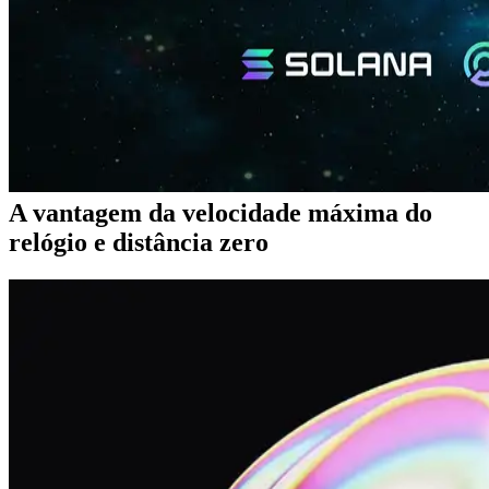
mesma banda de frequência de clock como Metal Ryzen em um
ambiente virtualizado. Em comparação com o convencional VPS,
registrou
aproximadamente 3x processamento mais rápido
(2,6ms → 0,9ms)
em medições de velocidade para negociação HFT
em Solana.
Esta vantagem também se aplica a ShredStream comunicação,
permitindo a construção de um ambiente próximo ao nível mais
rápido através de uma rede de distância zero, mesmo para aqueles
que não necessitam de Metal Ryzen.
A vantagem da velocidade máxima do
relógio e distância zero