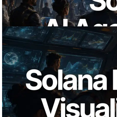
pagam sob demanda pelas APIs de que
precisam
Ler este artigo
2026.05.24
Validators Solutions lança Solana Block
Analyzer — Visualizando o tempo de
produção de bloco por slot e o validador