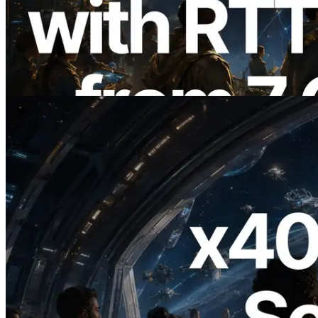
com medição de ping a partir de 7 regiões
globais — Validators Information API
também lançada
Ler este artigo
2026.07.04
ERPC lança Solana RPC com suporte a
x402 — A era em que agentes de IA