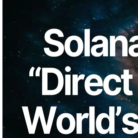
ELSOUL LABO B.V. (Sede: Amsterdã, Países Baixos, CEO:
Fumitake Kawasaki) e Validators DAO, operadores de ERPC, têm
o prazer de anunciar o novo produto “Dedicado Direct Shreds
SUPER.” A primeira região de lançamento será Frankfurt, com
disponibilidade prevista para setembro. Como este produto é
oferecido em quantidade limitada, estamos agora abrindo o registro
para a lista de espera.
Agradecemos sinceramente pelo seu apoio contínuo.
Visão geral do produto e posicionamento
Dedicado Direct Shreds SUPER combina um dedicado
ShredStream endpoint com SUPER EPYC VPS para entregar
desempenho muito além do convencional VPS produtos.
SUPER EPYC VPS é construído em CPUs AMD EPYC com a
velocidade de clock mais rápida do mundo 5,7GHz, oferecendo a