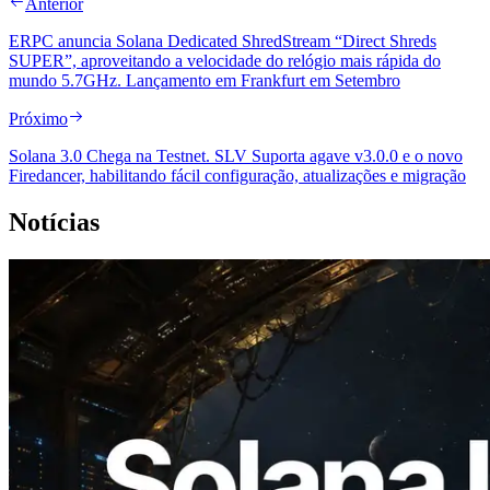
Anterior
ERPC anuncia Solana Dedicated ShredStream “Direct Shreds
SUPER”, aproveitando a velocidade do relógio mais rápida do
mundo 5.7GHz. Lançamento em Frankfurt em Setembro
Próximo
Solana 3.0 Chega na Testnet. SLV Suporta agave v3.0.0 e o novo
Firedancer, habilitando fácil configuração, atualizações e migração
Notícias