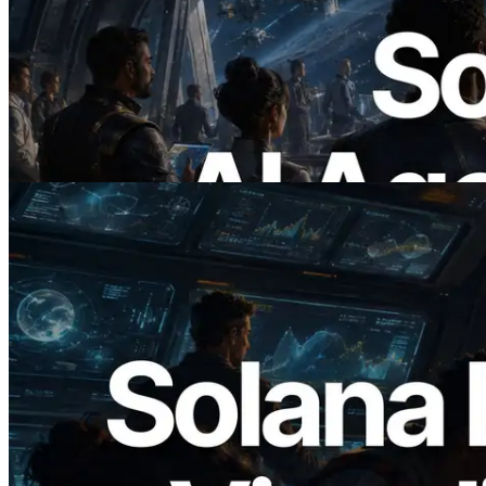
ERPC lança Solana RPC com suporte a
x402 — A era em que agentes de IA
pagam sob demanda pelas APIs de que
precisam
Ler este artigo
2026.05.24
Validators Solutions lança Solana Block