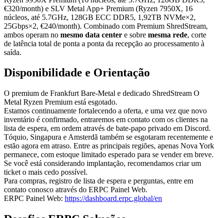
€320/month) e SLV Metal App+ Premium (Ryzen 7950X, 16
núcleos, até 5.7GHz, 128GB ECC DDR5, 1,92TB NVMe×2,
25Gbps×2, €240/month). Combinado com Premium ShredStream,
ambos operam no
mesmo data center
e sobre
mesma rede
, corte
de latência total de ponta a ponta da recepção ao processamento à
saída.
Disponibilidade e Orientação
O premium de Frankfurt Bare-Metal e dedicado ShredStream O
Metal Ryzen Premium está esgotado.
Estamos continuamente fortalecendo a oferta, e uma vez que novo
inventário é confirmado, entraremos em contato com os clientes na
lista de espera, em ordem através de bate-papo privado em Discord.
Tóquio, Singapura e Amsterdã também se esgotaram recentemente e
estão agora em atraso. Entre as principais regiões, apenas Nova York
permanece, com estoque limitado esperado para se vender em breve.
Se você está considerando implantação, recomendamos criar um
ticket o mais cedo possível.
Para compras, registro de lista de espera e perguntas, entre em
contato conosco através do ERPC Painel Web.
ERPC Painel Web:
https://dashboard.erpc.global/en