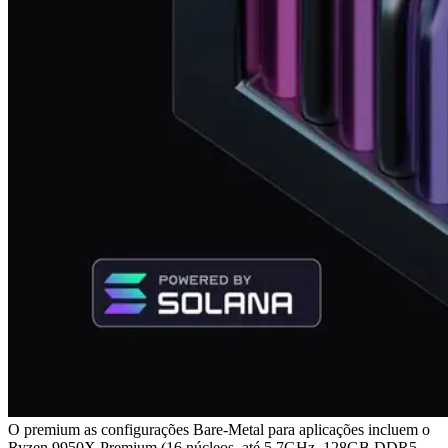
O premium as configurações Bare-Metal para aplicações incluem o
Ryzen 9950X Premium (16 núcleos, até 5.7GHz, 128GB DDR5,