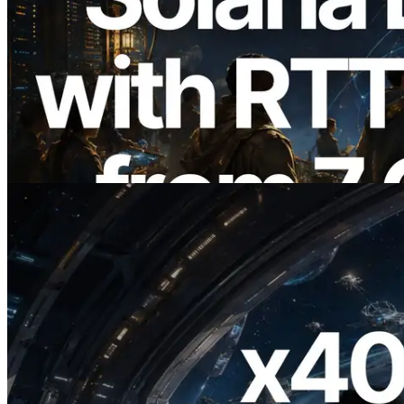
2026.08.05
ERPC expande a Solana Leader Slot API
com medição de ping a partir de 7 regiões
globais — Validators Information API
também lançada
Ler este artigo
2026.07.04