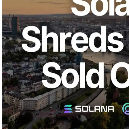
ELSOUL LABO B.V. (Sede: Amsterdã, Países Baixos, CEO:
Fumitake Kawasaki) e Validators DAO anunciar que o dedicado
ShredStream Metal Ryzen e os servidores Bare-Metal da linha
premium da região de Frankfurt (FRA) estão agora esgotados.
Agradecemos sinceramente pelo seu apoio contínuo.
Por que Frankfurt É a escolha para
clientes orientados para o desempenho
Dados da rede Solana:
Validators Solutions
Frankfurt abriga o maior número de validadores da Solana no
mundo, tornando-se um hub global para a rede Solana. A alta
densidade dos validadores significa
períodos mais longos de
proximidade física com o líder produtor de blocos
para pares,
que se traduz diretamente em ambientes estáveis e rápidos. Esta é
uma razão fundamental pela qual Frankfurt é tão popular entre os
clientes orientados para o desempenho.
Além disso, Frankfurt é geograficamente central na Europa e tem
sido o lar de grandes data centers. Com grandes trocas financeiras e
IX instalações, a região fornece as condições para minimizar a
distância física da rede e reduzir a latência. Para cargas de trabalho
como Solana, onde o desempenho em tempo real é crítico, não há