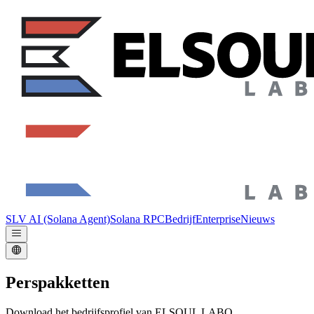
SLV AI (Solana Agent)
Solana RPC
Bedrijf
Enterprise
Nieuws
Perspakketten
Download het bedrijfsprofiel van ELSOUL LABO,