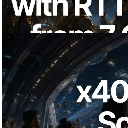
met Pingmeting vanuit 7 Wereldwijde
Regio’s — Validators Information API
Ook Gelanceerd
Lees dit artikel
2026.07.04
ERPC Lanceert x402-Enabled Solana
RPC — Het Tijdperk Waarin AI Agents
On Demand Voor API's Betalen