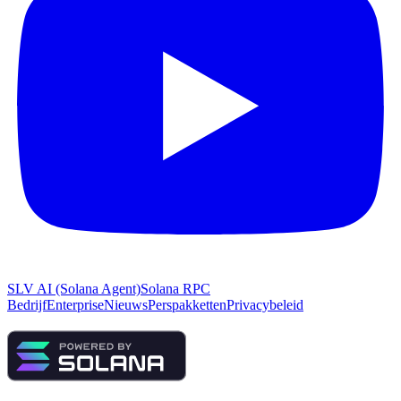
SLV AI (Solana Agent)
Solana RPC
Bedrijf
Enterprise
Nieuws
Perspakketten
Privacybeleid