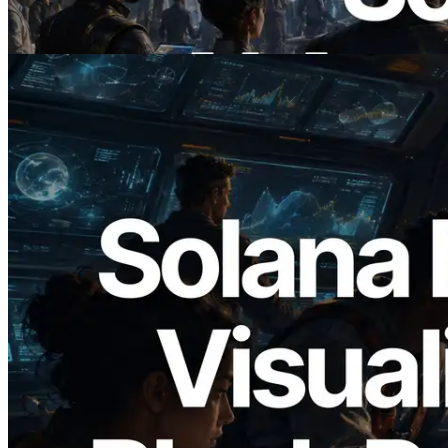
Lees dit artikel
2026.05.24
Validators Solutions lanceert Solana
Block Analyzer — blockproductietijd per
slot en de toegewezen validator
gevisualiseerd