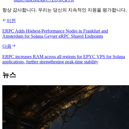
항상 감사합니다. 우리는 당신의 지속적인 지원을 평가합니다.
이전
ERPC Adds Highest-Performance Nodes in Frankfurt and
Amsterdam for Solana Geyser gRPC Shared Endpoints
다음
ERPC increases RAM across all regions for EPYC VPS for Solana
applications, further strengthening peak-time stability
뉴스