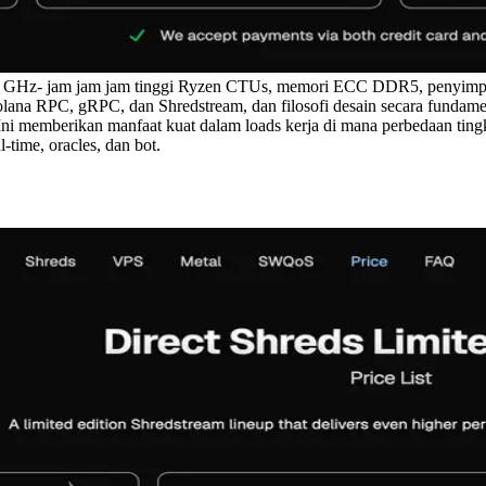
.7 GHz- jam jam jam tinggi Ryzen CTUs, memori ECC DDR5, penyimpa
Solana RPC, gRPC, dan Shredstream, dan filosofi desain secara funda
Ini memberikan manfaat kuat dalam loads kerja di mana perbedaan tingk
-time, oracles, dan bot.