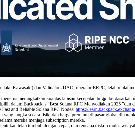
ake Kawasaki) dan Validators DAO, operator ERPC, telah mulai me
us-menerus meningkatkan kualitas lapisan kecepatan tinggi berdasarka
 dipilih dalam Backpack 's "Best Solana RPC Menyediakan 2025 "dan dia
 Fast and Reliable Solana RPC Nodes:
https://learn.backpack.exchange
aya yang langka secara fisik, dan harga premium di pasar global dihar
 selama mereka menjaga subscription mereka.
itentukan telah tumbuh dengan cepat, dan rencana diskon multi- wilay