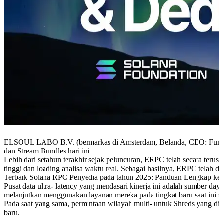
ELSOUL LABO B.V. (bermarkas di Amsterdam, Belanda, CEO: Fumit
dan Stream Bundles hari ini.
Lebih dari setahun terakhir sejak peluncuran, ERPC telah secara ter
tinggi dan loading analisa waktu real. Sebagai hasilnya, ERPC telah
Terbaik Solana RPC Penyedia pada tahun 2025: Panduan Lengkap ke
Pusat data ultra- latency yang mendasari kinerja ini adalah sumber d
melanjutkan menggunakan layanan mereka pada tingkat baru saat ini
Pada saat yang sama, permintaan wilayah multi- untuk Shreds yang d
baru.