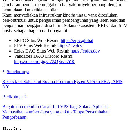
gambaran penuh, meninggalkan banyak proyek berjuang dengan
penundaan dan ketidakstabilan.
Kami menyediakan infrastruktur kinerja tinggi yang diperlukan,
berkontribusi untuk pengalaman pembangunan yang lebih baik dan
pengalaman pengguna di seluruh Solana ekosistem. ERPC dan SLV
posisi sebagai bagian dari upaya ini.
ERPC Situs Web Resmi:
https://erpc.global
SLV Situs Web Resmi:
https://slv.dev
Epics DAO Situs Web Resmi:
https://epics.dev
Validators DAO Discord Resmi:
https://discord.gg/C7ZQSrCkYR
Sebelumnya
Restock of Sold- Out Solana Premium Ryzen VPS di FRA, AMS,
NY
Berikutnya
Bagaimana memilih Cacah Inti VPS bagi Solana Aplikasi:
Memastikan sumber daya yang cukup Tanpa Persembahan
Pengorbanan
Berita