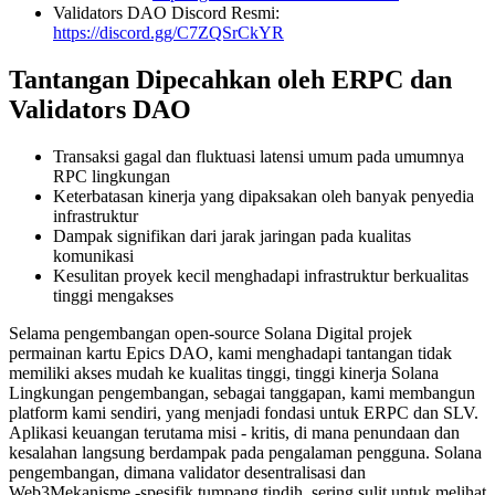
Validators DAO Discord Resmi:
https://discord.gg/C7ZQSrCkYR
Tantangan Dipecahkan oleh ERPC dan
Validators DAO
Transaksi gagal dan fluktuasi latensi umum pada umumnya
RPC lingkungan
Keterbatasan kinerja yang dipaksakan oleh banyak penyedia
infrastruktur
Dampak signifikan dari jarak jaringan pada kualitas
komunikasi
Kesulitan proyek kecil menghadapi infrastruktur berkualitas
tinggi mengakses
Selama pengembangan open-source Solana Digital projek
permainan kartu Epics DAO, kami menghadapi tantangan tidak
memiliki akses mudah ke kualitas tinggi, tinggi kinerja Solana
Lingkungan pengembangan, sebagai tanggapan, kami membangun
platform kami sendiri, yang menjadi fondasi untuk ERPC dan SLV.
Aplikasi keuangan terutama misi - kritis, di mana penundaan dan
kesalahan langsung berdampak pada pengalaman pengguna. Solana
pengembangan, dimana validator desentralisasi dan
Web3Mekanisme -spesifik tumpang tindih, sering sulit untuk melihat