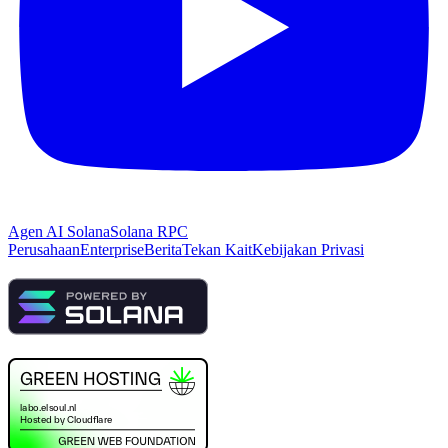
Agen AI Solana
Solana RPC
Perusahaan
Enterprise
Berita
Tekan Kait
Kebijakan Privasi