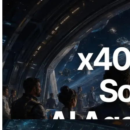
2026.07.04
ERPC Meluncurkan Solana RPC
Berbasis x402 — Era AI Agent
Membayar API yang Dibutuhkan Secara
On Demand
Baca artikel ini