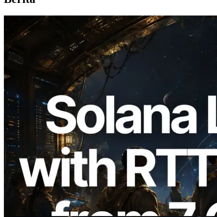
2026.08.05
ERPC Memperluas Solana Leader Slot
API dengan Pengukuran Ping dari 7
Region Global — Validators Information
API Juga Diluncurkan
Baca artikel ini