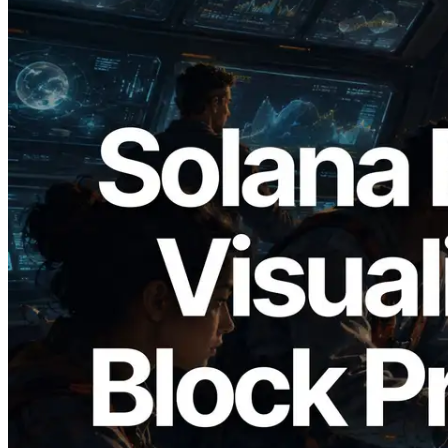
2026.05.24
Validators Solutions Meluncurkan Solana
Block Analyzer — Memvisualisasikan
Waktu Produksi Blok per Slot dan
Validator yang Ditugaskan
Baca artikel ini
Muat lagi