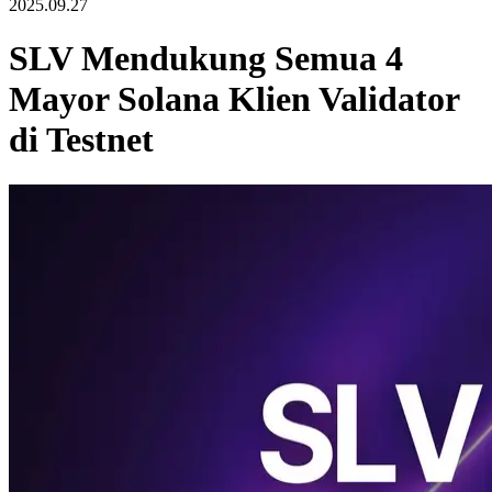
2025.09.27
SLV Mendukung Semua 4
Mayor Solana Klien Validator
di Testnet
ELSOUL LABO B.V. (Markas: Amsterdam, Belanda, CEO:
Fumitake Kawasaki) dan Validators DAO umumkan bahwa