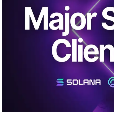
platform manajemen validator open-source "SLV"Sekarang
mendukung keempat klien validator utama (Agiven, Jito, Firedancer
Agive, Firedancer Jito) digunakan dalam Solana testnet.
Solana Program Delegasi Yayasan dan
Requients Testnet
Sampai sekarang, di Solana testnet, tidak ada pembatasan pada klien
validator yang bisa dijalankan. Solana ekosistem telah dewasa,
pengujian yang lebih rinci dan verifikasi diperlukan untuk
berpartisipasi dalam Solana Program Delegasi Yayasan (SFDP),
validators kini diharapkan menjalankan jenis klien yang sama pada
testnet seperti yang mereka lakukan di mainnet.
Validators yang gagal memenuhi persyaratan ini akan dikeluarkan
dari SFDP, kehilangan akses untuk mengintai dukungan dari Solana
Yayasan, dan akibatnya menemukan lebih sulit untuk menarik
delegasi.
SFDP (Solana Program Delegasi Foundation):
https://solana.org/delegation-program
SLV Sekarang Mendukung Semua 4
Klien Validator