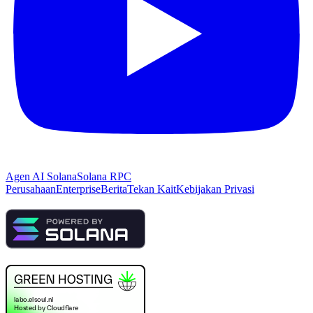
Agen AI Solana
Solana RPC
Perusahaan
Enterprise
Berita
Tekan Kait
Kebijakan Privasi