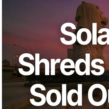
ELSOUL LABO B.V. (Markas: Amsterdam, Belanda, CEO:
Fumitake Kawasaki) dan Validators DAO mengumumkan bahwa *
* Dedicated ShredStream Metal Ryzen dan Bare Metal server * *
dari Premium Line di Singapore (SGP) wilayah telah terjual habis.
Kami berterima kasih atas dukungan kalian.
Mengapa Singapore Sekarang Dipilih
oleh Performance- Orientasikan
Pelanggan
Solana data jaringan:
Validators Solutions
Singapore adalah lokasi yang optimal sebagai pusat komunikasi
Asia, menawarkan keterlambatan perjalanan rendah dengan kota-
kota besar seperti Hong Kong, Jakarta, dan Ho Chi Minh, sementara