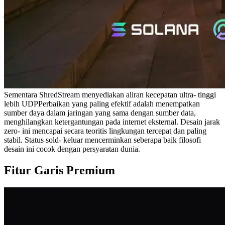
melayani sebagai pusat internasional untuk lalu lintas keuangan dan
jaringan. Jito Blockengine memiliki kehadiran di Singapore,
membuatnya menjadi sangat penting titik jaringan untuk Solana.
Dalam beberapa tahun terakhir, Asia telah melihat pertumbuhan
cepat didorong oleh penyebaran validator didorong oleh kolam
staking, jumlah meningkat Web3 peristiwa, dan proporsi meningkat
dari Solana proyek dalam industri. Tokyo Daerah baru-baru ini
terjual habis, dan sekarang Garis Premium di Singapore Hasil ini
melambangkan permintaan pertumbuhan untuk Solana infrastruktur
di Asia.
Sementara ShredStream menyediakan aliran kecepatan ultra- tinggi
lebih UDPPerbaikan yang paling efektif adalah menempatkan
sumber daya dalam jaringan yang sama dengan sumber data,
menghilangkan ketergantungan pada internet eksternal. Desain jarak
zero- ini mencapai secara teoritis lingkungan tercepat dan paling
stabil. Status sold- keluar mencerminkan seberapa baik filosofi
desain ini cocok dengan persyaratan dunia.
Fitur Garis Premium