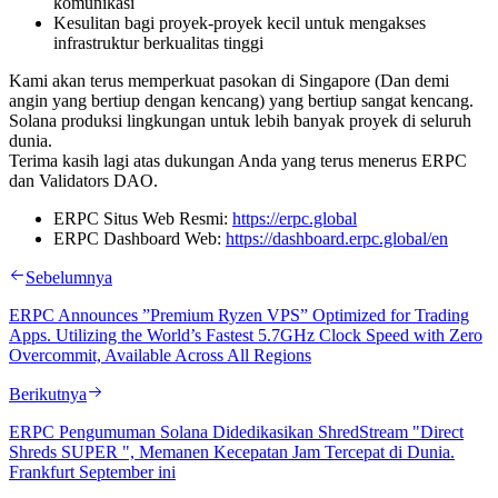
komunikasi
Kesulitan bagi proyek-proyek kecil untuk mengakses
infrastruktur berkualitas tinggi
Kami akan terus memperkuat pasokan di Singapore (Dan demi
angin yang bertiup dengan kencang) yang bertiup sangat kencang.
Solana produksi lingkungan untuk lebih banyak proyek di seluruh
dunia.
Terima kasih lagi atas dukungan Anda yang terus menerus ERPC
dan Validators DAO.
ERPC Situs Web Resmi:
https://erpc.global
ERPC Dashboard Web:
https://dashboard.erpc.global/en
Sebelumnya
ERPC Announces ”Premium Ryzen VPS” Optimized for Trading
Apps. Utilizing the World’s Fastest 5.7GHz Clock Speed with Zero
Overcommit, Available Across All Regions
Berikutnya
ERPC Pengumuman Solana Didedikasikan ShredStream "Direct
Shreds SUPER ", Memanen Kecepatan Jam Tercepat di Dunia.
Frankfurt September ini