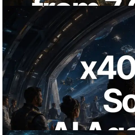
Baca artikel ini
2026.07.04
ERPC Meluncurkan Solana RPC
Berbasis x402 — Era AI Agent
Membayar API yang Dibutuhkan Secara
On Demand
Baca artikel ini