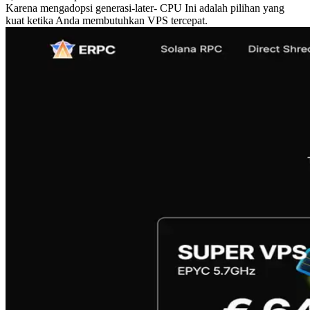
Karena mengadopsi generasi-later- CPU Ini adalah pilihan yang
kuat ketika Anda membutuhkan VPS tercepat.