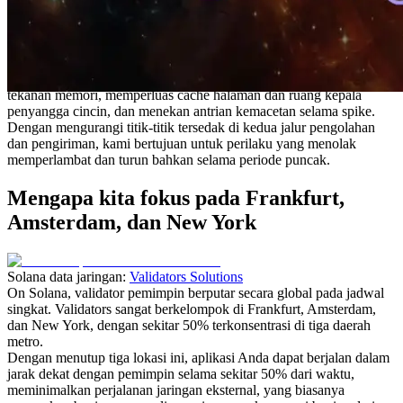
pengolahan aliran pada titik akhir yang sama terus meningkat, jadi
kita perlu meningkatkan ruang kerja puncak dan stabilitas waktu
puncak.
Kami menambahkan beberapa konfigurasi server dengan pasar-
kecepatan jam terkemuka dan fokus tuning pada menghilangkan
tekanan memori, memperluas cache halaman dan ruang kepala
penyangga cincin, dan menekan antrian kemacetan selama spike.
Dengan mengurangi titik-titik tersedak di kedua jalur pengolahan
dan pengiriman, kami bertujuan untuk perilaku yang menolak
memperlambat dan turun bahkan selama periode puncak.
Mengapa kita fokus pada Frankfurt,
Amsterdam, dan New York
Solana data jaringan:
Validators Solutions
On Solana, validator pemimpin berputar secara global pada jadwal
singkat. Validators sangat berkelompok di Frankfurt, Amsterdam,
dan New York, dengan sekitar 50% terkonsentrasi di tiga daerah
metro.
Dengan menutup tiga lokasi ini, aplikasi Anda dapat berjalan dalam
jarak dekat dengan pemimpin selama sekitar 50% dari waktu,
meminimalkan perjalanan jaringan eksternal, yang biasanya