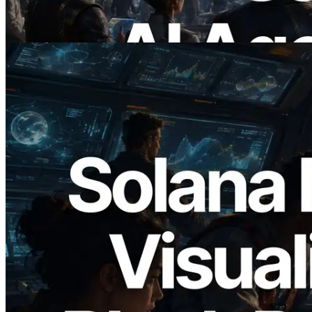
On Demand
Baca artikel ini
2026.05.24
Validators Solutions Meluncurkan Solana
Block Analyzer — Memvisualisasikan
Waktu Produksi Blok per Slot dan
Validator yang Ditugaskan