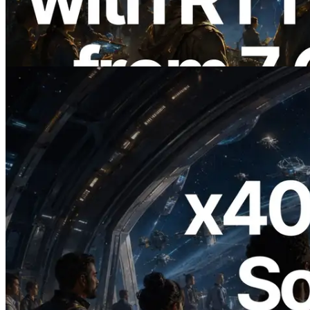
Region Global — Validators Information
API Juga Diluncurkan
Baca artikel ini
2026.07.04
ERPC Meluncurkan Solana RPC
Berbasis x402 — Era AI Agent
Membayar API yang Dibutuhkan Secara