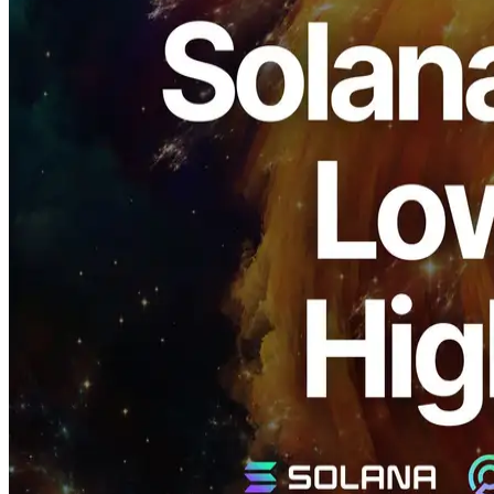
ELSOUL LABO B.V. (Kantor Kepala: Amsterdam, Belanda; CEO:
Fumitake Kawasaki) dan Validators DAO umumkan sebuah
perawatan power- up untuk Solana Shredstream titik akhir bersama
di daerah permintaan tertinggi dari Frankfurt, Amsterdam, dan New
York, Mengantarkan perbaikan lebih lanjut dalam latensi dan
stabilitas.
Untuk mencocokkan peningkatan penggunaan dan permintaan,
kami menerapkan beberapa node dengan konfigurasi jam tertinggi
kami dan memperluas ruang atas melintasi kompute dan distribusi.
Tidak ada perubahan bagi metode koneksi yang ada, harga,
spesifikasi, batas kecepatan, atau otentikasi.
Kami sangat menghargai dukunganmu.
Mengapa kami memperkuat titik akhir
bersama dan apa yang berubah
Shredstream adalah yayasan yang menerima perintah pembaruan
buku dan peristiwa in- blok melalui jalur terpendek dan
mempercepat keputusan dan eksekusi aplikasi Anda.
Selama beberapa bulan terakhir, koneksi yang berhubungan dan