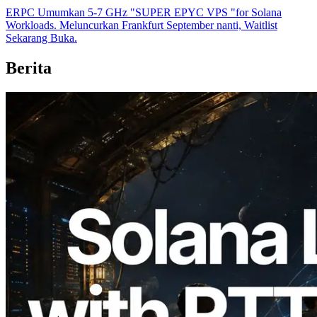
ERPC Umumkan 5-7 GHz "SUPER EPYC VPS "for Solana
Workloads. Meluncurkan Frankfurt September nanti, Waitlist
Sekarang Buka.
Berita
2026.08.05
ERPC Memperluas Solana Leader Slot
API dengan Pengukuran Ping dari 7