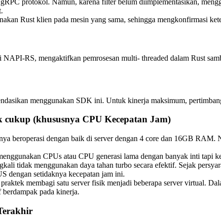
RPC protokol. Namun, karena filter belum diimplementasikan, menggu
.
unakan Rust klien pada mesin yang sama, sehingga mengkonfirmasi ket
NAPI-RS, mengaktifkan pemrosesan multi- threaded dalam Rust sambil 
ndasikan menggunakan SDK ini. Untuk kinerja maksimum, pertimbangka
dak cukup (khususnya CPU Kecepatan Jam)
sanya beroperasi dengan baik di server dengan 4 core dan 16GB RAM.
menggunakan CPUs atau CPU generasi lama dengan banyak inti tapi 
gkali tidak menggunakan daya tahan turbo secara efektif. Sejak persy
 dengan setidaknya kecepatan jam ini.
aktek membagi satu server fisik menjadi beberapa server virtual. Da
if berdampak pada kinerja.
Terakhir