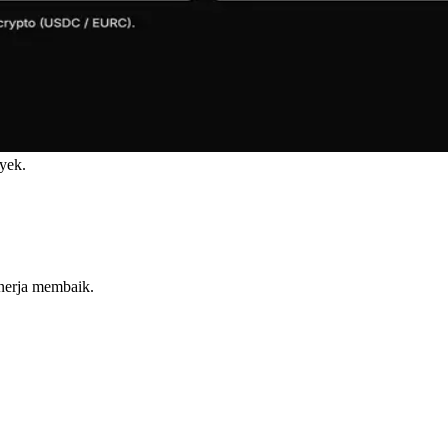
yek.
nerja membaik.