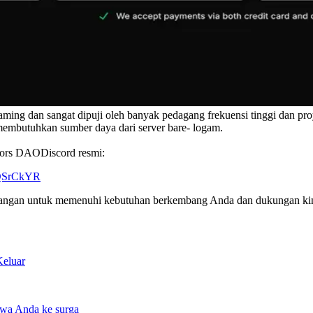
ming dan sangat dipuji oleh banyak pedagang frekuensi tinggi dan pro
a membutuhkan sumber daya dari server bare- logam.
dators DAODiscord resmi:
7ZQSrCkYR
bangan untuk memenuhi kebutuhan berkembang Anda dan dukungan ki
eluar
awa Anda ke surga