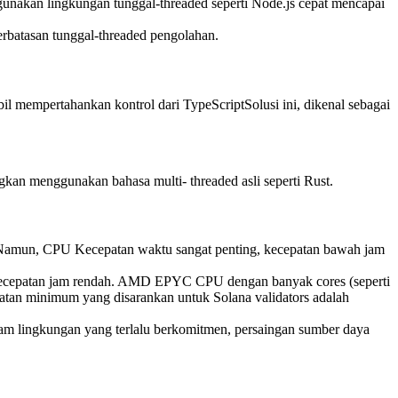
nakan lingkungan tunggal-threaded seperti Node.js cepat mencapai
erbatasan tunggal-threaded pengolahan.
mempertahankan kontrol dari TypeScriptSolusi ini, dikenal sebagai
n menggunakan bahasa multi- threaded asli seperti Rust.
 Namun, CPU Kecepatan waktu sangat penting, kecepatan bawah jam
kecepatan jam rendah. AMD EPYC CPU dengan banyak cores (seperti
aratan minimum yang disarankan untuk Solana validators adalah
lam lingkungan yang terlalu berkomitmen, persaingan sumber daya