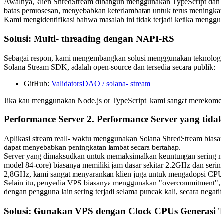
Awalnya, klien ShredStream dibangun menggunakan TypeScript dan g
batas pemrosesan, menyebabkan keterlambatan untuk terus meningkat
Kami mengidentifikasi bahwa masalah ini tidak terjadi ketika mengg
Solusi: Multi- threading dengan NAPI-RS
Sebagai respon, kami mengembangkan solusi menggunakan teknologi 
Solana Stream SDK, adalah open-source dan tersedia secara publik:
GitHub:
ValidatorsDAO / solana- stream
Jika kau menggunakan Node.js or TypeScript, kami sangat merekome
Performance Server 2. Performance Server yang ti
Aplikasi stream reall- waktu menggunakan Solana ShredStream bia
dapat menyebabkan peningkatan lambat secara bertahap.
Server yang dimaksudkan untuk memaksimalkan keuntungan sering 
model 84-core) biasanya memiliki jam dasar sekitar 2.2GHz dan serin
2,8GHz, kami sangat menyarankan klien juga untuk mengadopsi CPUS
Selain itu, penyedia VPS biasanya menggunakan "overcommitment", pr
dengan pengguna lain sering terjadi selama puncak kali, secara negat
Solusi: Gunakan VPS dengan Clock CPUs Generasi 