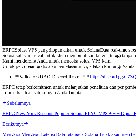
ERPCSolusi VPS yang dioptimalkan untuk SolanaData real-time strea
Solusi-solusi ini ideal untuk klien membutuhkan kinerja tinggi tanp
Kami mendorong Anda untuk mencoba solusi VPS kami.
Untuk percobaan gratis atau penjelasan rinci, silakan kunjungi Vali
**Validators DAO Discord Resmi: * *
https://discord.gg/C
ERPC tetap berkomitmen untuk melanjutkan penelitian dan pengem
Terima kasih atas dukungan Anda lanjutan.
Sebelumnya
ERPC New York Reseons Populer Solana EPYC VPS + + + Dijual K
Berikutnya
Mengapa Mengejar Latensi Rata-rata pada Solana Tidak akan memb