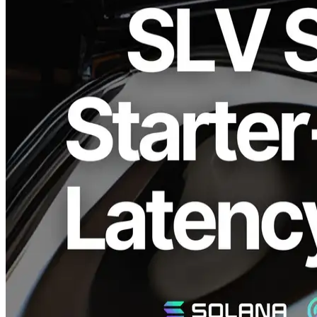
ELSOUL LABO B.V. (Markas: Amsterdam, Belanda, CEO:
Fumitake Kawasaki) dan Validators DAO telah merilis versi terbaru
dari open-source Solana lingkungan pengembangan "SLV",
Menampilkan peralatan starter baru mampu memanfaatkan semua
Solana stream hanya dengan satu perintah. Perlengkapan starter ini
termasuk built-in pengukuran latensi, memungkinkan pengembang
untuk cepat mengidentifikasi titik akhir tercepat dan mempercepat
pengembangan proyek mereka.
Akses Langsung ke Semua Solana Stream
dengan Satu Perintah