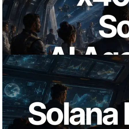
2026.07.04
ERPC Meluncurkan Solana RPC
Berbasis x402 — Era AI Agent
Membayar API yang Dibutuhkan Secara
On Demand
Baca artikel ini
2026.05.24