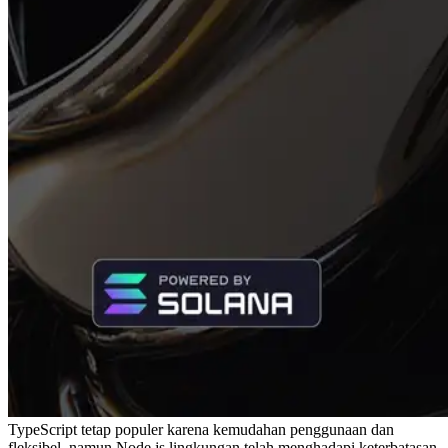
TypeScript tetap populer karena kemudahan penggunaan dan
fleksibel, namun Node.js lingkungan telah menghadapi keterbatasan