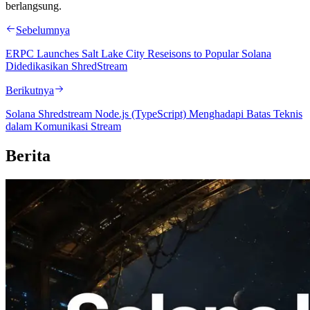
berlangsung.
Sebelumnya
ERPC Launches Salt Lake City Reseisons to Popular Solana
Didedikasikan ShredStream
Berikutnya
Solana Shredstream Node.js (TypeScript) Menghadapi Batas Teknis
dalam Komunikasi Stream
Berita