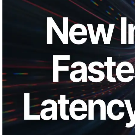
ELSOUL LABO B.V. (Markas: Amsterdam, Belanda; CEO:
Fumitake Kawasaki) senang untuk mengumumkan bahwa
perusahaan global Solana-fokus RPC layanan, * *ERPC (Enhanced
Solana RPC) * *, telah berhasil melakukan peningkatan
infrastruktur utama, menghasilkan * * penurunan signifikan dalam
latensi * *. Dengan bermigrasi ke arsitektur baru yang
memungkinkan berbagai node untuk beroperasi dalam cara yang
lebih efisien, terkoordinasi, ERPC telah berevolusi menjadi platform
yang kuat mampu menangani peningkatan cepat dalam jumlah
pengguna dan lalu lintas sambil mempertahankan kinerja stabil.
Latar belakang dan Dampak dari Migrasi
Infrastruktur Baru