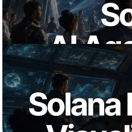
ERPC Meluncurkan Solana RPC
Berbasis x402 — Era AI Agent
Membayar API yang Dibutuhkan Secara
On Demand
Baca artikel ini
2026.05.24
Validators Solutions Meluncurkan Solana