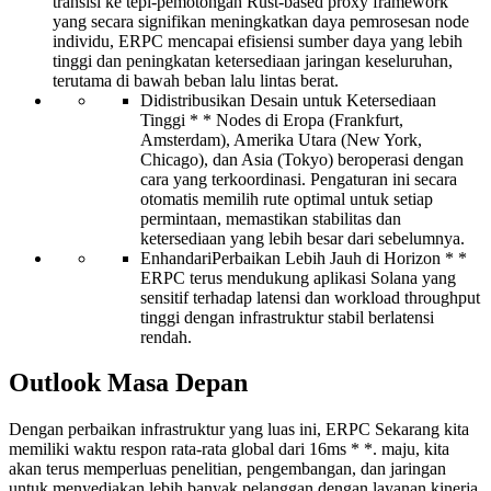
transisi ke tepi-pemotongan Rust-based proxy framework
yang secara signifikan meningkatkan daya pemrosesan node
individu, ERPC mencapai efisiensi sumber daya yang lebih
tinggi dan peningkatan ketersediaan jaringan keseluruhan,
terutama di bawah beban lalu lintas berat.
Didistribusikan Desain untuk Ketersediaan
Tinggi * * Nodes di Eropa (Frankfurt,
Amsterdam), Amerika Utara (New York,
Chicago), dan Asia (Tokyo) beroperasi dengan
cara yang terkoordinasi. Pengaturan ini secara
otomatis memilih rute optimal untuk setiap
permintaan, memastikan stabilitas dan
ketersediaan yang lebih besar dari sebelumnya.
EnhandariPerbaikan Lebih Jauh di Horizon * *
ERPC terus mendukung aplikasi Solana yang
sensitif terhadap latensi dan workload throughput
tinggi dengan infrastruktur stabil berlatensi
rendah.
Outlook Masa Depan
Dengan perbaikan infrastruktur yang luas ini, ERPC Sekarang kita
memiliki waktu respon rata-rata global dari 16ms * *. maju, kita
akan terus memperluas penelitian, pengembangan, dan jaringan
untuk menyediakan lebih banyak pelanggan dengan layanan kinerja