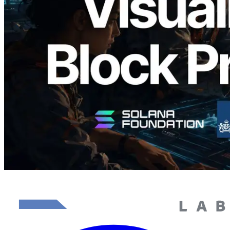
Block Analyzer — Memvisualisasikan
Waktu Produksi Blok per Slot dan
Validator yang Ditugaskan
Baca artikel ini
Muat lagi