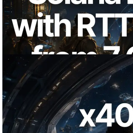
2026.08.05
ERPC Memperluas Solana Leader Slot
API dengan Pengukuran Ping dari 7
Region Global — Validators Information
API Juga Diluncurkan
Baca artikel ini
2026.07.04