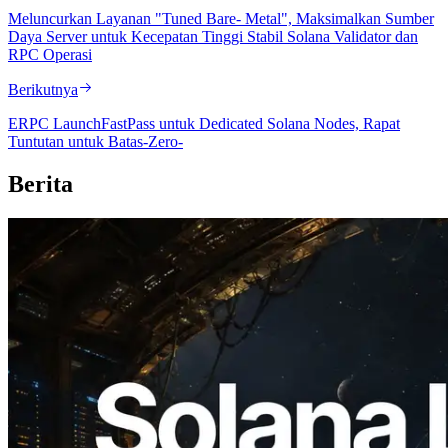
Meluncurkan Layanan "Tuned Bare- Metal", Maksimalkan Sumber
Daya Server untuk Kecepatan Tinggi Stabil Solana Validator dan
RPC Operasi
Berikutnya
ERPC LaunchFastPass untuk Dedicated Solana Nodes, Rapat
Tuntutan untuk Batas-Zero-
Berita