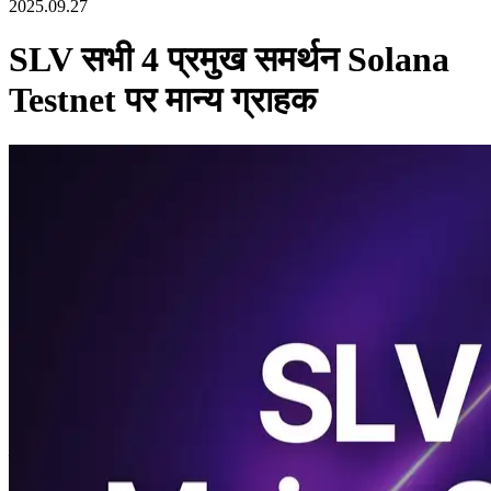
2025.09.27
SLV सभी 4 प्रमुख समर्थन Solana
Testnet पर मान्य ग्राहक
ELSOUL LABO B.V. (Head-day): Amsterdamनीदरलैंड, सीईओ:
Fumitake कावासाकी) और Validators DAO घोषणा करते हैं कि ओपन सोर्स
वैलिडेटर प्रबंधन मंच "SLV"अब सभी चार प्रमुख सत्यापनकर्ता ग्राहकों
(अगस्त,) का समर्थन करता है। Jito, फायरडांसर Agave, फायरडांसर