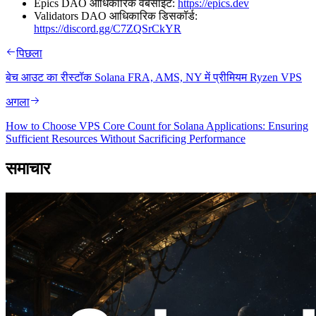
Epics DAO आधिकारिक वेबसाइट:
https://epics.dev
Validators DAO आधिकारिक डिसकॉर्ड:
https://discord.gg/C7ZQSrCkYR
पिछला
बेच आउट का रीस्टॉक Solana FRA, AMS, NY में प्रीमियम Ryzen VPS
अगला
How to Choose VPS Core Count for Solana Applications: Ensuring
Sufficient Resources Without Sacrificing Performance
समाचार