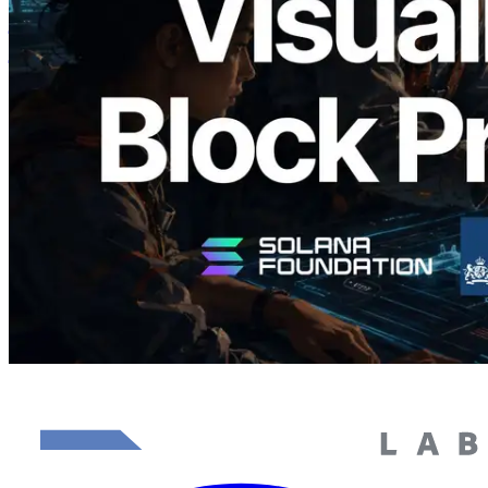
Analyzer लॉन्च किया — प्रति-slot ब्लॉक
उत्पादन समय और नियुक्त वैलिडेटर का
विज़ुअलाइज़ेशन
यह लेख पढ़ें
और लोड करें