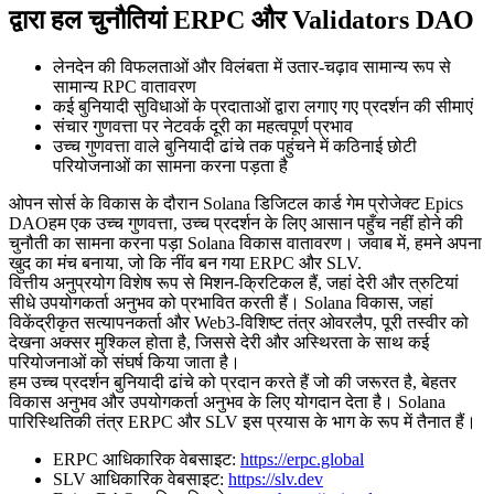
द्वारा हल चुनौतियां ERPC और Validators DAO
लेनदेन की विफलताओं और विलंबता में उतार-चढ़ाव सामान्य रूप से
सामान्य RPC वातावरण
कई बुनियादी सुविधाओं के प्रदाताओं द्वारा लगाए गए प्रदर्शन की सीमाएं
संचार गुणवत्ता पर नेटवर्क दूरी का महत्वपूर्ण प्रभाव
उच्च गुणवत्ता वाले बुनियादी ढांचे तक पहुंचने में कठिनाई छोटी
परियोजनाओं का सामना करना पड़ता है
ओपन सोर्स के विकास के दौरान Solana डिजिटल कार्ड गेम प्रोजेक्ट Epics
DAOहम एक उच्च गुणवत्ता, उच्च प्रदर्शन के लिए आसान पहुँच नहीं होने की
चुनौती का सामना करना पड़ा Solana विकास वातावरण। जवाब में, हमने अपना
खुद का मंच बनाया, जो कि नींव बन गया ERPC और SLV.
वित्तीय अनुप्रयोग विशेष रूप से मिशन-क्रिटिकल हैं, जहां देरी और त्रुटियां
सीधे उपयोगकर्ता अनुभव को प्रभावित करती हैं। Solana विकास, जहां
विकेंद्रीकृत सत्यापनकर्ता और Web3-विशिष्ट तंत्र ओवरलैप, पूरी तस्वीर को
देखना अक्सर मुश्किल होता है, जिससे देरी और अस्थिरता के साथ कई
परियोजनाओं को संघर्ष किया जाता है।
हम उच्च प्रदर्शन बुनियादी ढांचे को प्रदान करते हैं जो की जरूरत है, बेहतर
विकास अनुभव और उपयोगकर्ता अनुभव के लिए योगदान देता है। Solana
पारिस्थितिकी तंत्र ERPC और SLV इस प्रयास के भाग के रूप में तैनात हैं।
ERPC आधिकारिक वेबसाइट:
https://erpc.global
SLV आधिकारिक वेबसाइट:
https://slv.dev