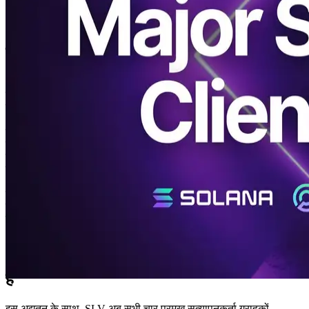
Jito(in) में इस्तेमाल किया Solana टेस्टनेट।
Solana फाउंडेशन प्रतिनिधिमंडल कार्यक्रम और
टेस्टनेट आवश्यकताएँ
अब तक, पर Solana हालांकि, परीक्षणनेट पर कोई प्रतिबंध नहीं था जिस पर
सत्यापनकर्ता ग्राहक चलाया जा सकता था। Solana पारिस्थितिकी तंत्र में
परिपक्व होती है, अधिक विस्तृत परीक्षण और सत्यापन की आवश्यकता होती है।
Solana फाउंडेशन डेलिगेशन प्रोग्राम (SFDP) अब सत्यापनकर्ता उसी प्रकार
के क्लाइंट को टेस्टनेट पर चलाने की उम्मीद कर रहे हैं क्योंकि वे मेननेट पर
करते हैं।
जो इस आवश्यकता को पूरा करने में विफल हो गए वेंडर को एसएफडीपी से बाहर
रखा जाएगा, जिससे समर्थन को रोकने के लिए उपयोग को खो दिया जाएगा।
Solana फाउंडेशन, और परिणामस्वरूप प्रतिनिधिमंडल को आकर्षित करना
मुश्किल हो गया। इस कारण से, परीक्षण के प्रमुख ग्राहकों को ठीक से चलाने
के लिए मान्यकर्ता के लिए पहले से कहीं अधिक महत्वपूर्ण हो गया है।
एस एफ डी (SFDP)Solana फाउंडेशन प्रतिनिधिमंडल कार्यक्रम:
https://solana.org/delegation-program
SLV अब सभी 4 वैलिडेटर क्लाइंट का समर्थन करता
है
इस अद्यतन के साथ, SLV अब सभी चार प्रमुख सत्यापनकर्ता ग्राहकों