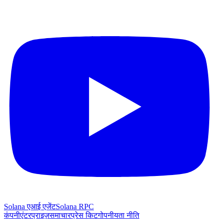
Solana एआई एजेंट
Solana RPC
कंपनी
एंटरप्राइज़
समाचार
प्रेस किट
गोपनीयता नीति