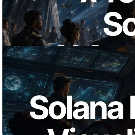
ERPC ने x402 समर्थित Solana RPC लॉन्च
किया — AI एजेंट अब जरूरत के API के लिए ऑन-
डिमांड भुगतान कर सकते हैं
यह लेख पढ़ें
2026.05.24
Validators Solutions ने Solana Block