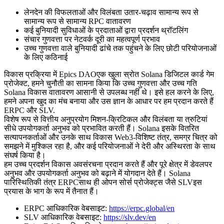
लेनदेन की विफलताओं और विलंबता उतार-चढ़ाव सामान्य रूप से
सामान्य रूप से सामान्य RPC वातावरण
कई बुनियादी सुविधाओं के प्रदाताओं द्वारा प्रदर्शन थ्रॉटलिंग
संचार गुणवत्ता पर नेटवर्क दूरी का महत्वपूर्ण प्रभाव
उच्च गुणवत्ता वाले बुनियादी ढांचे तक पहुंचने के लिए छोटी परियोजनाओं
के लिए कठिनाई
विकास प्रक्रिया में Epics DAOएक खुला स्रोत Solana डिजिटल कार्ड गेम
प्रोजेक्ट, हमने चुनौती का सामना किया कि उच्च गुणवत्ता और उच्च गति
Solana विकास वातावरण आसानी से उपलब्ध नहीं थे। इसे हल करने के लिए,
हमने अपना खुद का मंच बनाया और उस ज्ञान के आधार पर हम प्रदान करते हैं
ERPC और SLV.
विशेष रूप से वित्तीय अनुप्रयोग मिशन-क्रिटिकल और विलंबता या त्रुटियां
सीधे उपयोगकर्ता अनुभव को प्रभावित करती हैं। Solana इसके वितरित
सत्यापनकर्ताओं और उनके साथ विकास Web3-विशिष्ट तंत्र, समग्र चित्र को
समझने में मुश्किल रहा है, और कई परियोजनाओं ने देरी और अस्थिरता के साथ
संघर्ष किया है।
हम उच्च प्रदर्शन विकास अवसंरचना प्रदान करते हैं और पूरे क्षेत्र में डेवलपर
अनुभव और उपयोगकर्ता अनुभव को बढ़ाने में योगदान देते हैं। Solana
पारिस्थितिकी तंत्र ERPCसाथ ही ओपन सोर्स प्रोजेक्ट्स जैसे SLVइस
प्रयास के भाग के रूप में तैनात हैं।
ERPC आधिकारिक वेबसाइट:
https://erpc.global/en
SLV आधिकारिक वेबसाइट:
https://slv.dev/en