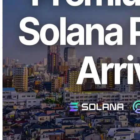
Fumitake कावासाकी) और Validators DAOऑपरेटर ERPC, प्रीमियम
Ryzen VPS और समर्पित प्रीमियम शुरू किया है Shredstream में Tokyo
इसके अलावा, साझा Shredstream आगे की ओर मुख्य सत्यापनकर्ताओं और
निकटवर्ती के निकट निकटता में रखा गया है। Jito उसी नेटवर्क के भीतर ब्लॉक
इंजन, एक बुनियादी ढांचे की स्थापना जो पहले से भी कम विलंबता देने की उम्मीद
है।
हम ईमानदारी से आपके निरंतर समर्थन के लिए धन्यवाद।
प्रीमियम Ryzen VPS Tokyo