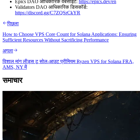
Epics DAO आधिकारिक वेबसाइट:
https://epics.dev/en
Validators DAO आधिकारिक डिसकॉर्ड:
https://discord.gg/C7ZQSrCkYR
पिछला
How to Choose VPS Core Count for Solana Applications: Ensuring
Sufficient Resources Without Sacrificing Performance
अगला
विशाल मांग लीड्स टू सोल-आउट प्रीमियम Ryzen VPS for Solana FRA,
AMS, NY में
समाचार