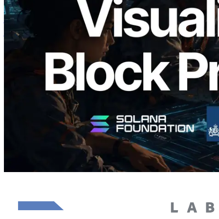
Analyzer लॉन्च किया — प्रति-slot ब्लॉक
उत्पादन समय और नियुक्त वैलिडेटर का
विज़ुअलाइज़ेशन
यह लेख पढ़ें
और लोड करें