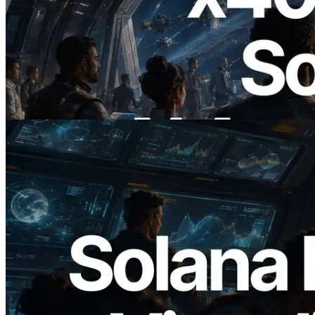
2026.07.04
ERPC ने x402 समर्थित Solana RPC लॉन्च
किया — AI एजेंट अब जरूरत के API के लिए ऑन-
डिमांड भुगतान कर सकते हैं
यह लेख पढ़ें
2026.05.24
Validators Solutions ने Solana Block