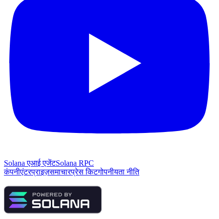
Solana एआई एजेंट
Solana RPC
कंपनी
एंटरप्राइज़
समाचार
प्रेस किट
गोपनीयता नीति