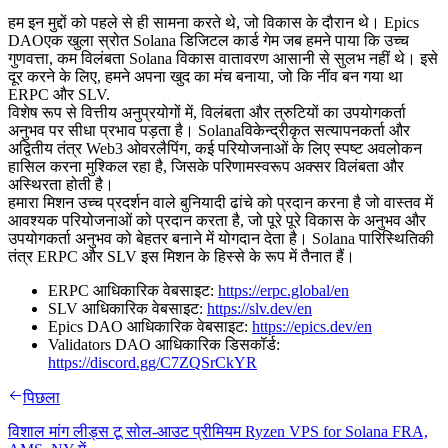
हम इन मुद्दों को पहले से ही सामना करते थे, जो विकास के दौरान थे। Epics
DAOएक खुला स्रोत Solana डिजिटल कार्ड गेम जब हमने पाया कि उच्च
गुणवत्ता, कम विलंबता Solana विकास वातावरण आसानी से सुलभ नहीं थे। इसे
दूर करने के लिए, हमने अपना खुद का मंच बनाया, जो कि नींव बन गया था
ERPC और SLV.
विशेष रूप से वित्तीय अनुप्रयोगों में, विलंबता और त्रुटियों का उपयोगकर्ता
अनुभव पर सीधा प्रभाव पड़ता है। Solanaविकेन्द्रीकृत सत्यापनकर्ता और
अद्वितीय तंत्र Web3 ओवरलैपिंग, कई परियोजनाओं के लिए स्पष्ट अवलोकन
हासिल करना मुश्किल रहा है, जिसके परिणामस्वरूप अक्सर विलंबता और
अस्थिरता होती है।
हमारा मिशन उच्च प्रदर्शन वाले बुनियादी ढांचे को प्रदान करना है जो वास्तव में
आवश्यक परियोजनाओं को प्रदान करता है, जो पूरे पूरे विकास के अनुभव और
उपयोगकर्ता अनुभव को बेहतर बनाने में योगदान देता है। Solana पारिस्थितिकी
तंत्र ERPC और SLV इस मिशन के हिस्से के रूप में तैनात हैं।
ERPC आधिकारिक वेबसाइट:
https://erpc.global/en
SLV आधिकारिक वेबसाइट:
https://slv.dev/en
Epics DAO आधिकारिक वेबसाइट:
https://epics.dev/en
Validators DAO आधिकारिक डिसकॉर्ड:
https://discord.gg/C7ZQSrCkYR
पिछला
विशाल मांग लीड्स टू सोल-आउट प्रीमियम Ryzen VPS for Solana FRA,