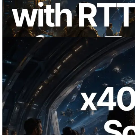
ERPC का Solana Leader Slot API अब 7
वैश्विक क्षेत्रों से ping मापता है — Validators
Information API भी लॉन्च
यह लेख पढ़ें
2026.07.04
ERPC ने x402 समर्थित Solana RPC लॉन्च
किया — AI एजेंट अब जरूरत के API के लिए ऑन-