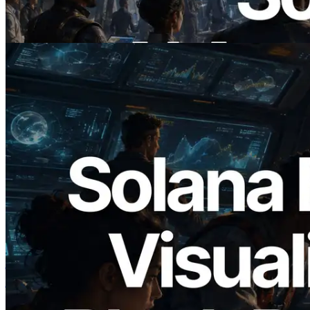
डिमांड भुगतान कर सकते हैं
यह लेख पढ़ें
2026.05.24
Validators Solutions ने Solana Block
Analyzer लॉन्च किया — प्रति-slot ब्लॉक
उत्पादन समय और नियुक्त वैलिडेटर का
विज़ुअलाइज़ेशन