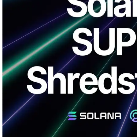
ELSOUL LABO B.V. (Head-day): Amsterdamनीदरलैंड, सीईओ:
Fumitake कावासाकी Validators DAO आधिकारिक रिलीज की घोषणा
ERPCनया उत्पाद: समर्पित सुपर Shredstream और समर्पित प्रीमियम
Shredstream.
दुनिया के सबसे तेज 5.7GHz को जोड़कर CPU एक शून्य दूरी नेटवर्क के
साथ, ERPC स्ट्रीमिंग बुनियादी सुविधाओं का उच्चतम स्तर प्रदान करता है
Solana उत्पादन वातावरण।
विशेष रूप से उपलब्ध है Frankfurtजबकि प्रीमियम को प्रमुख क्षेत्रों में तैनात
किया जाता है, जिसमें शामिल हैं Amsterdam, Frankfurt, London, New
York, और Singapore, एक साथ Tokyo वर्तमान में तैयारी में क्षेत्र।
हम ईमानदारी से आपके निरंतर समर्थन के लिए धन्यवाद।
उत्पाद अवलोकन और पोजिशनिंग
समर्पित सुपर / प्रीमियम Shredstream पिछले VPS-आधारित समर्पित की
तुलना में महत्वपूर्ण प्रदर्शन सुधार प्रदान करता है Shredstream समाधान।
दोनों सबसे तेज-इन-मार्केट 5.7GHz का उपयोग करते हैं CPU एक शून्य दूरी
नेटवर्क के साथ घड़ी की गति, उच्च आवृत्ति व्यापार के लिए गति और स्थिरता
दोनों को सुनिश्चित करने के लिए Solana.
एक में Solana ट्रेडिंग वर्कलोड परीक्षण, सामान्य VPS वातावरण लगभग 2.6ms
प्रसंस्करण विलंबता के आसपास दर्ज किया गया, जबकि सुपर VPS ने 0.9ms
हासिल किया, जिसके परिणामस्वरूप 3x प्रदर्शन में सुधार हुआ। यह लाभ भी
लागू होता है Shredstreamस्थिर निम्न-अक्षय प्रदर्शन प्रदान करते हुए केवल