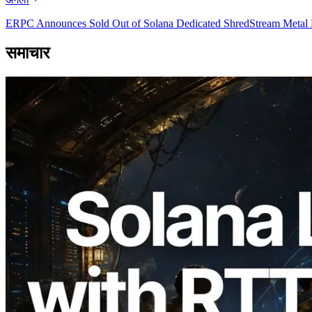
ERPC Announces Sold Out of Solana Dedicated ShredStream Metal R
समाचार