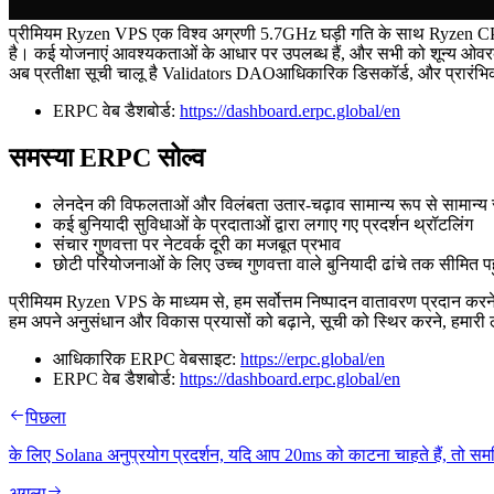
प्रीमियम Ryzen VPS एक विश्व अग्रणी 5.7GHz घड़ी गति के साथ Ryzen CPU
है। कई योजनाएं आवश्यकताओं के आधार पर उपलब्ध हैं, और सभी को शून्य ओवर
अब प्रतीक्षा सूची चालू है Validators DAOआधिकारिक डिसकॉर्ड, और प्रारंभिक
ERPC वेब डैशबोर्ड:
https://dashboard.erpc.global/en
समस्या ERPC सोल्व
लेनदेन की विफलताओं और विलंबता उतार-चढ़ाव सामान्य रूप से सामान्य
कई बुनियादी सुविधाओं के प्रदाताओं द्वारा लगाए गए प्रदर्शन थ्रॉटलिंग
संचार गुणवत्ता पर नेटवर्क दूरी का मजबूत प्रभाव
छोटी परियोजनाओं के लिए उच्च गुणवत्ता वाले बुनियादी ढांचे तक सीमित पह
प्रीमियम Ryzen VPS के माध्यम से, हम सर्वोत्तम निष्पादन वातावरण प्रदान करन
हम अपने अनुसंधान और विकास प्रयासों को बढ़ाने, सूची को स्थिर करने, हमारी ला
आधिकारिक ERPC वेबसाइट:
https://erpc.global/en
ERPC वेब डैशबोर्ड:
https://dashboard.erpc.global/en
पिछला
के लिए Solana अनुप्रयोग प्रदर्शन, यदि आप 20ms को काटना चाहते हैं, तो सम
अगला