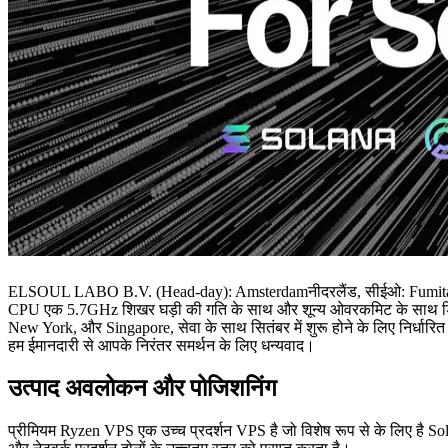
ELSOUL LABO B.V. (Head-day): Amsterdamनीदरलैंड, सीईओ: Fumitak
CPU एक 5.7GHz शिखर घड़ी की गति के साथ और शून्य ओवरकमिट के साथ डिज़ाइन
New York, और Singapore, सेवा के साथ सितंबर में शुरू होने के लिए निर्धारित क
हम ईमानदारी से आपके निरंतर समर्थन के लिए धन्यवाद।
उत्पाद अवलोकन और पोजिशनिंग
प्रीमियम Ryzen VPS एक उच्च प्रदर्शन VPS है जो विशेष रूप से के लिए है 