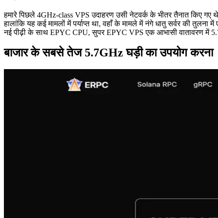
हमारे पिछले 4GHz-class VPS उदाहरण उसी नेटवर्क के भीतर तैनात किए गए थे जै
हालांकि यह कई मामलों में पर्याप्त था, वहाँ के मामले में नंगे धातु सर्वर की तुलन
नई पीढ़ी के साथ EPYC CPU, सुपर EPYC VPS एक आभासी वातावरण में 5.7GHz 
बाजार के सबसे तेज 5.7GHz घड़ी का उपयोग करना