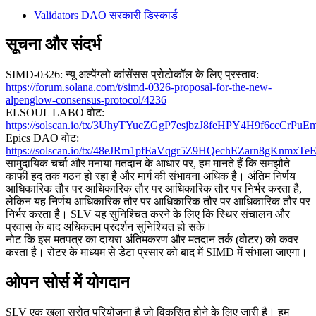
Validators DAO सरकारी डिस्कार्ड
सूचना और संदर्भ
SIMD-0326: न्यू अल्पेंग्लो कांसेंसस प्रोटोकॉल के लिए प्रस्ताव:
https://forum.solana.com/t/simd-0326-proposal-for-the-new-
alpenglow-consensus-protocol/4236
ELSOUL LABO वोट:
https://solscan.io/tx/3UhyTYucZGgP7esjbzJ8feHPY4H9f6ccC
Epics DAO वोट:
https://solscan.io/tx/48eJRm1pfEaVqgr5Z9HQechEZarn8gK
सामुदायिक चर्चा और मनाया मतदान के आधार पर, हम मानते हैं कि समझौते
काफी हद तक गठन हो रहा है और मार्ग की संभावना अधिक है। अंतिम निर्णय
आधिकारिक तौर पर आधिकारिक तौर पर आधिकारिक तौर पर निर्भर करता है,
लेकिन यह निर्णय आधिकारिक तौर पर आधिकारिक तौर पर आधिकारिक तौर पर
निर्भर करता है। SLV यह सुनिश्चित करने के लिए कि स्थिर संचालन और
प्रवास के बाद अधिकतम प्रदर्शन सुनिश्चित हो सके।
नोट कि इस मतपत्र का दायरा अंतिमकरण और मतदान तर्क (वोटर) को कवर
करता है। रोटर के माध्यम से डेटा प्रसार को बाद में SIMD में संभाला जाएगा।
ओपन सोर्स में योगदान
SLV एक खुला स्रोत परियोजना है जो विकसित होने के लिए जारी है। हम