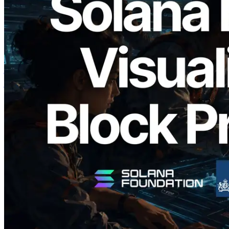
2026.05.24
Validators Solutions ने Solana Block
Analyzer लॉन्च किया — प्रति-slot ब्लॉक
उत्पादन समय और नियुक्त वैलिडेटर का
विज़ुअलाइज़ेशन
यह लेख पढ़ें
और लोड करें