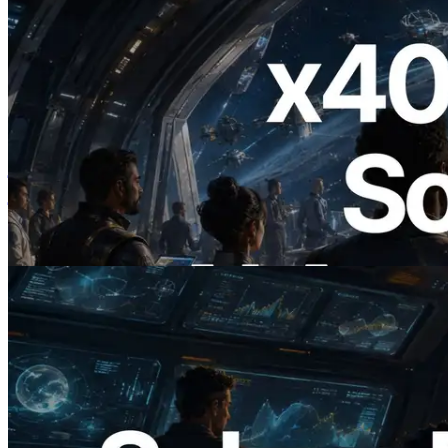
2026.07.04
ERPC ने x402 समर्थित Solana RPC लॉन्च
किया — AI एजेंट अब जरूरत के API के लिए ऑन-
डिमांड भुगतान कर सकते हैं
यह लेख पढ़ें