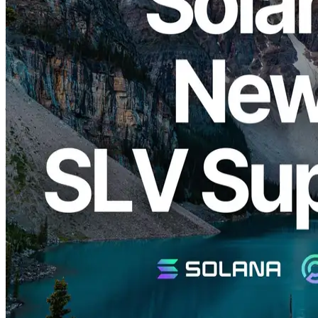
ELSOUL LABO B.V. (Head-day): AmsterdamA-Fumटेक
कावासाकी, नीदरलैंड, सीईओ: Fumitek कावासाकी Epics DAO यह चल रहे
सार्वजनिक प्रस्ताव पर हाँ वोट डाल दिया है Solana न्यूनीकरण सत्यापनकर्ता
को नए "एल्पॉन्ग" सर्वसम्मति को अपनाने के लिए।
समानांतर में, हम अपने ओपन सोर्स वैलीगेटर ऑपरेशन प्लेटफॉर्म के माध्यम से
प्रवास का व्यापक रूप से समर्थन करेंगे, SLV.
सामुदायिक Sentiment और आउटलुक
डेवलपर फोरम पर ध्यान देने की चर्चा करते हुए, विभिन्न पार्टियों से तकनीकी
स्पष्टीकरण और सार्वजनिक बयानों के प्रसार के लिए और इसके खिलाफ, आम
सहमति तक पहुंचने की संभावना है। जबकि अंतिम निर्णय आधिकारिक तौर पर
निर्भर करता है, हम इस दिशा का समर्थन करते हैं और पहले से ही प्रवास की
धारणा पर व्यावहारिक तैयारी शुरू कर चुके हैं।
Alpenglow के साथ विलंबता में कमी और
SolanaThe Evolution of Evolutions.
Alpenglow ने सर्वसम्मति में नवीनतम शोध को शामिल किया है। यह लगभग
12.8 सेकंड से लेकर लगभग 100 मिलीसेकेंड तक ब्लॉक फाइनलाइज़ेशन को
कम करने की उम्मीद है। 100x कमी के पास यह सीधे कथित अनुप्रयोग
प्रदर्शन को बेहतर बनाता है और पुश करता है। Solana एक भी तेजी से, अधिक