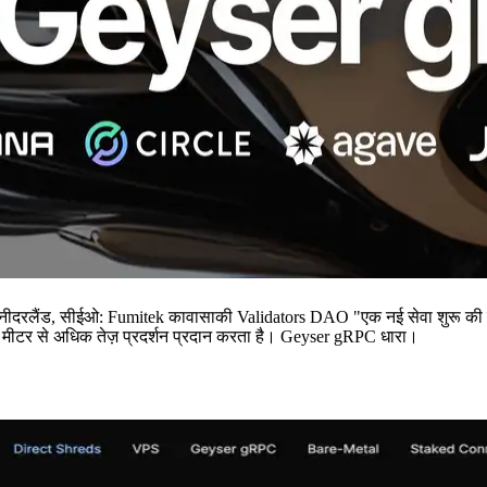
 सीईओ: Fumitek कावासाकी Validators DAO "एक नई सेवा शुरू की है,"Solan
100 मीटर से अधिक तेज़ प्रदर्शन प्रदान करता है। Geyser gRPC धारा।