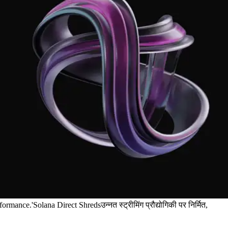
.'Solana Direct Shredsउन्नत स्ट्रीमिंग प्रौद्योगिकी पर निर्मित,