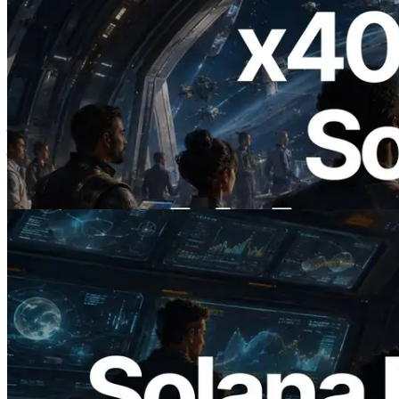
2026.07.04
ERPC ने x402 समर्थित Solana RPC लॉन्च
किया — AI एजेंट अब जरूरत के API के लिए ऑन-
डिमांड भुगतान कर सकते हैं
यह लेख पढ़ें