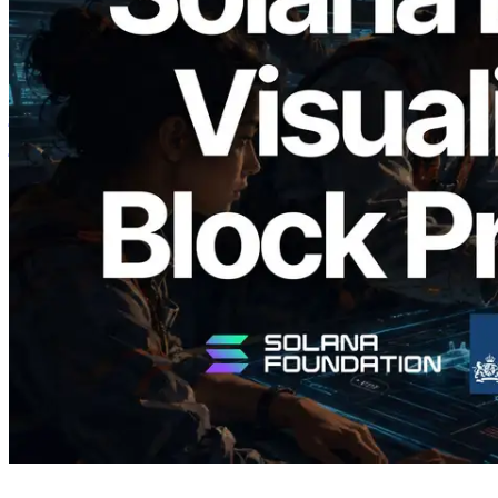
2026.05.24
Validators Solutions ने Solana Block
Analyzer लॉन्च किया — प्रति-slot ब्लॉक
उत्पादन समय और नियुक्त वैलिडेटर का
विज़ुअलाइज़ेशन
यह लेख पढ़ें
और लोड करें