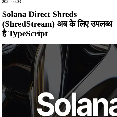
2025.06.03
Solana Direct Shreds
(ShredStream) अब के लिए उपलब्ध
है TypeScript
ELSOUL LABO B.V. (Head-day): Amsterdamनीदरलैंड, सीईओ:
Fumitake कावासाकी Validators DAO यह घोषणा करने में प्रसन्न हैं कि