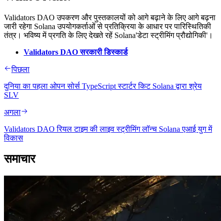
Validators DAO उपकरण और पुस्तकालयों को आगे बढ़ाने के लिए आगे बढ़ना
जारी रहेगा Solana उपयोगकर्ताओं से प्रतिक्रिया के आधार पर पारिस्थितिकी
तंत्र। भविष्य में प्रगति के लिए देखते रहें Solana'डेटा स्ट्रीमिंग प्रौद्योगिकी'।
Validators DAO सरकारी डिस्कार्ड
पिछला
दुनिया का पहला ओपन सोर्स TypeScript स्टार्टर किट Solana द्वारा श्रेय
SLV
अगला
Validators DAO रियल टाइम की लाइव स्ट्रीमिंग लॉन्च Solana एआई युग में
विकास
समाचार