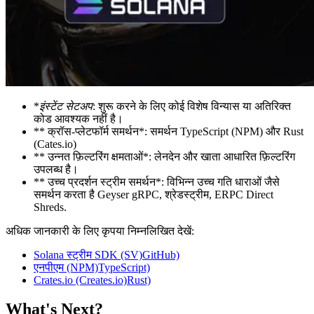
*
इंस्टेंट सेटअप
: शुरू करने के लिए कोई विशेष विन्यास या अतिरिक्त
कोड आवश्यक नहीं है।
** क्रॉस-प्लेटफॉर्म समर्थन*: समर्थन TypeScript (NPM) और Rust
(Cates.io)
** उन्नत फ़िल्टरिंग क्षमताओं*: लेनदेन और खाता आधारित फ़िल्टरिंग
उपलब्ध है।
** उच्च प्रदर्शन स्ट्रीम समर्थन*: विभिन्न उच्च गति धाराओं जैसे
समर्थन करता है Geyser gRPC, श्रेडस्ट्रीम, ERPC Direct
Shreds.
अधिक जानकारी के लिए कृपया निम्नलिखित देखें:
Solana स्ट्रीम SDK (SV)GitHub)
एनपीएम (NPM)TypeScript)
Crates.io (Creates.io)Rust)
What's Next?