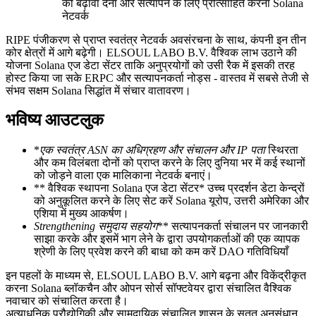
को बढ़ावा देना और सत्यापन के लिए प्रोत्साहित करना Solana
नेटवर्क
RIPE पंजीकरण से प्राप्त स्वतंत्र नेटवर्क अवसंरचना के साथ, कंपनी इन तीन
कोर क्षेत्रों में आगे बढ़ेगी। ELSOUL LABO B.V. वैश्विक लाभ उठाने की
योजना Solana एज डेटा सेंटर ताकि अनुप्रयोगों को उसी रैक में इसकी तरह
होस्ट किया जा सके ERPC और सत्यापनकर्ता नोड्स - वास्तव में सबसे तेजी से
संभव सक्षम Solana सिद्धांत में संचार वातावरण।
भविष्य आउटलुक
*
एक स्वतंत्र ASN का अधिग्रहण और संचालन और IP पता
स्थिरता
और कम विलंबता दोनों को प्राप्त करने के लिए दुनिया भर में कई स्थानों
को जोड़ने वाला एक मालिकाना नेटवर्क बनाएं।
** वैश्विक स्थापना Solana एज डेटा सेंटर* उच्च प्रदर्शन डेटा केन्द्रों
को अनुकूलित करने के लिए सेट करें Solana यूरोप, उत्तरी अमेरिका और
एशिया में मुख्य आकर्षण।
Strengthening समुदाय सहयोग
** सत्यापनकर्ता संचालन पर जानकारी
साझा करके और इसमें भाग लेने के द्वारा उपयोगकर्ताओं की एक व्यापक
श्रेणी के लिए प्रवेश करने की बाधा को कम करें DAO गतिविधियाँ
इन पहलों के माध्यम से, ELSOUL LABO B.V. आगे बढ़ना और विकेंद्रीकृत
करना Solana ब्लॉकचैन और ओपन सोर्स सॉफ्टवेयर द्वारा संचालित वैश्विक
नवाचार को संचालित करता है।
अत्याधुनिक प्रौद्योगिकी और सामुदायिक संचालित शासन के सतत अनुसंधान