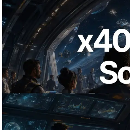
2026.07.04
ERPC ने x402 समर्थित Solana RPC लॉन्च
किया — AI एजेंट अब जरूरत के API के लिए ऑन-
डिमांड भुगतान कर सकते हैं
यह लेख पढ़ें