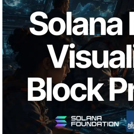
2026.05.24
Validators Solutions ने Solana Block
Analyzer लॉन्च किया — प्रति-slot ब्लॉक
उत्पादन समय और नियुक्त वैलिडेटर का
विज़ुअलाइज़ेशन
यह लेख पढ़ें
और लोड करें