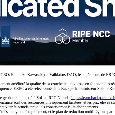
CEO: Fumitake Kawasaki) et Validators DAO, les opérateurs de ERPC
ent amélioré la qualité de sa couche haute vitesse en fonction des réact
onséquence, ERPC a été sélectionné dans Backpack fournisseur Solana R
ne gestion rapide et fiabSolana RPC Nœuds:
https://learn.backpack.exc
formance sont des ressources physiquement limitées, et les prix élevés s
eaux tarifs actuels tant qu'ils conserveront leurs abonnements.
iés a augmenté rapidement, et le plan de réduction multi-régions par n